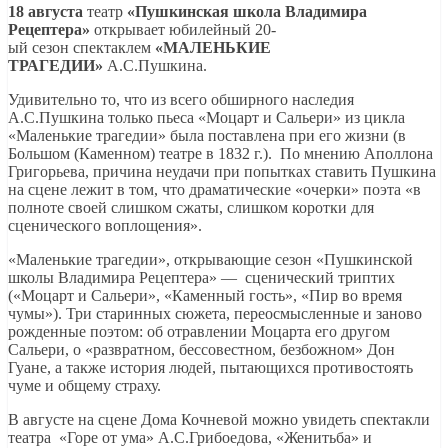
18 августа
театр
«
Пушкинская школа Владимира
Рецептера
»
открывает юбилейный 20-
ый сезон спектаклем
«МАЛЕНЬКИЕ
ТРАГЕДИИ»
А.С.Пушкина.
Удивительно то, что из всего обширного наследия
А.С.Пушкина только пьеса «Моцарт и Сальери» из цикла
«Маленькие трагедии» была поставлена при его жизни (в
Большом (Каменном) театре в 1832 г.). По мнению Аполлона
Григорьева, причина неудачи при попытках ставить Пушкина
на сцене лежит в том, что драматические «очерки» поэта «в
полноте своей слишком сжаты, слишком коротки для
сценического воплощения».
«Маленькие трагедии», открывающие сезон «Пушкинской
школы Владимира Рецептера» — сценический триптих
(«Моцарт и Сальери», «Каменный гость», «Пир во время
чумы»). Три старинных сюжета, переосмысленные и заново
рожденные поэтом: об отравлении Моцарта его другом
Сальери, о «развратном, бессовестном, безбожном» Дон
Гуане, а также история людей, пытающихся противостоять
чуме и общему страху.
В августе на сцене Дома Кочневой можно увидеть спектакли
театра «Горе от ума» А.С.Грибоедова, «Женитьба» и