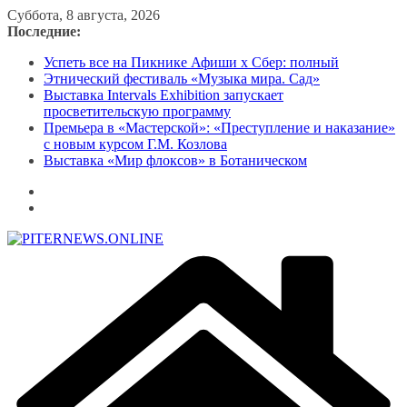
Перейти
Суббота, 8 августа, 2026
к
Последние:
содержимому
Успеть все на Пикнике Афиши x Сбер: полный
Этнический фестиваль «Музыка мира. Сад»
Выставка Intervals Exhibition запускает
просветительскую программу
Премьера в «Мастерской»: «Преступление и наказание»
с новым курсом Г.М. Козлова
Выставка «Мир флоксов» в Ботаническом