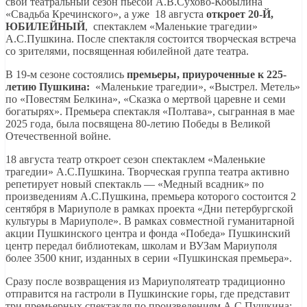
свой театральный сезон пьесой А.В.Сухово-Кобылина
«Свадьба Кречинского», а уже 18 августа
откроет 20-Й,
ЮБИЛЕЙНЫЙ
, спектаклем «Маленькие трагедии»
А.С.Пушкина. После спектакля состоится творческая встреча
со зрителями, посвященная юбилейной дате театра.
В 19-м сезоне состоялись
премьеры, приуроченные к 225-
летию Пушкина:
«Маленькие трагедии», «Выстрел. Метель»
по «Повестям Белкина», «Сказка о мертвой царевне и семи
богатырях». Премьера спектакля «Полтава», сыгранная в мае
2025 года, была посвящена 80-летию Победы в Великой
Отечественной войне.
18 августа театр откроет сезон спектаклем «Маленькие
трагедии» А.С.Пушкина. Творческая группа театра активно
репетирует новый спектакль — «Медный всадник» по
произведениям А.С.Пушкина, премьера которого состоится 2
сентября в Мариуполе в рамках проекта «Дни петербургской
культуры в Мариуполе». В рамках совместной гуманитарной
акции Пушкинского центра и фонда «Победа» Пушкинский
центр передал библиотекам, школам и ВУЗам Мариуполя
более 3500 книг, изданных в серии «Пушкинская премьера».
Сразу после возвращения из Мариуполятеатр традиционно
отправится на гастроли в Пушкинские горы, где представит
три премьерных спектакля по произведениям А.С.Пушкина: