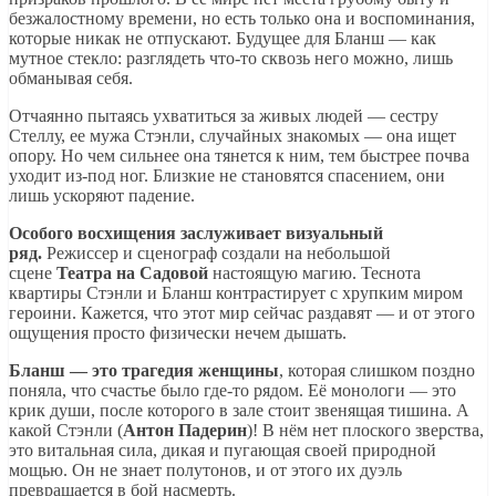
безжалостному времени, но есть только она и воспоминания,
которые никак не отпускают. Будущее для Бланш — как
мутное стекло: разглядеть что-то сквозь него можно, лишь
обманывая себя.
Отчаянно пытаясь ухватиться за живых людей — сестру
Стеллу, ее мужа Стэнли, случайных знакомых — она ищет
опору. Но чем сильнее она тянется к ним, тем быстрее почва
уходит из-под ног. Близкие не становятся спасением, они
лишь ускоряют падение.
Особого восхищения заслуживает визуальный
ряд.
Режиссер и сценограф создали на небольшой
сцене
Театра на Садовой
настоящую магию. Теснота
квартиры Стэнли и Бланш контрастирует с хрупким миром
героини. Кажется, что этот мир сейчас раздавят — и от этого
ощущения просто физически нечем дышать.
Бланш — это трагедия женщины
, которая слишком поздно
поняла, что счастье было где-то рядом. Её монологи — это
крик души, после которого в зале стоит звенящая тишина. А
какой Стэнли (
Антон Падерин
)! В нём нет плоского зверства,
это витальная сила, дикая и пугающая своей природной
мощью. Он не знает полутонов, и от этого их дуэль
превращается в бой насмерть.