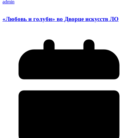
admin
«Любовь и голуби» во Дворце искусств ЛО