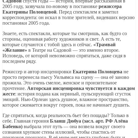
Садовой
спустя годы — история, впервые рассказанная в
2005 году, зазвучала по-новому в постановке
режиссера
Екатерины Половцевой
. Перед спектаклем я заметил
корреспондента: он искал в толпе зрителей, видевших версию
постановки 2005 года.
Знаете, есть спектакли, которые ты смотришь, как будто со
стороны, оценивая работу художников и свет. А есть те,
которые случаются с тобой здесь и сейчас.
«Трамвай
«Желание»
в Театре на Садовой — это именно второе.
Исповедь, от которой невозможно спрятаться, даже сидя в
последнем ряду.
Режиссер и автор инсценировки
Екатерина Половцева
не
просто перенесла пьесу Уильямса на сцену — она её заново
прожила. Это очень смелое, женское и пронзительное
прочтение.
Авторская инсценировка чувствуется в каждом
жесте
: история подана как нервный, пульсирующий сгусток
эмоций. Нью-Орлеан здесь душное, влажное пространство,
которое сжимается вокруг героев, пока не начинает душить.
Где спрятаться, когда реальность бьет без пощады? Только в
себе. Главная героиня
Бланш Дюбуа (засл. арт. РФ Алёна
Бабенко)
выбрала этот путь — она возвела вокруг своего
сознания хрупкие стены иллюзий, чтобы спастись от
призраков прошлого. В её мире нет места грубому быту и