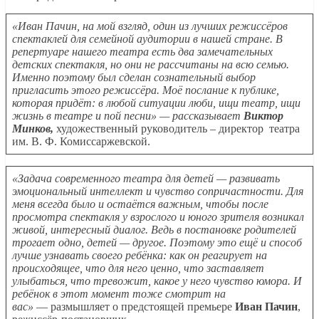
«Иван Пачин, на мой взгляд, один из лучших режиссёров
спектаклей для семейной аудитории в нашей стране. В
репертуаре нашего театра есть два замечательных
детских спектакля, но они не рассчитаны на всю семью.
Именно поэтому был сделан сознательный выбор
пригласить этого режиссёра. Моё послание к публике,
которая придёт: в любой ситуации люби, ищи театр, ищи
жизнь в театре и пой песни»
— рассказывает
Виктор
Минков,
художественный руководитель – директор театра
им. В. Ф. Комиссаржевской.
«Задача современного театра для детей — развивать
эмоциональный интеллект и чувство сопричастности. Для
меня всегда было и остаётся важным, чтобы после
просмотра спектакля у взрослого и юного зрителя возникал
живой, интересный диалог. Ведь в постановке родителей
трогает одно, детей — другое. Поэтому это ещё и способ
лучше узнавать своего ребёнка: как он реагирует на
происходящее, что для него ценно, что заставляет
улыбаться, что тревожит, какое у него чувство юмора. И
ребёнок в этот момент тоже смотрит на
вас»
—
размышляет о предстоящей премьере
Иван Пачин
,