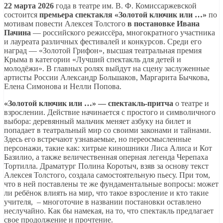
22 марта 2026
года в театре им. В. Ф. Комиссаржевской
состоится
премьера спектакля «Золотой ключик или …»
по
мотивам повести Алексея Толстого
в постановке Ивана
Пачина
— российского режиссёра, многократного участника
и лауреата различных фестивалей и конкурсов. Среди его
наград — «Золотой Грифон», высшая театральная премия
Крыма в категории «Лучший спектакль для детей и
молодёжи». В главных ролях выйдут на сцену заслуженные
артисты России Александр Большаков, Маргарита Бычкова,
Елена Симонова и Нелли Попова.
«Золотой ключик или …» — спектакль-притча
о театре и
взрослении. Действие начинается с простого и символичного
выбора: деревянный мальчик меняет азбуку на билет и
попадает в театральный мир со своими законами и тайнами.
Здесь его встречают узнаваемые, но переосмысленные
персонажи, такие как: хитрые киношники Лиса Алиса и Кот
Базилио, а также величественная оперная легенда Черепаха
Тортилла. Драматург Полина Коротыч, взяв за основу текст
Алексея Толстого, создала самостоятельную пьесу. При том,
что в ней поставлены те же фундаментальные вопросы: может
ли ребёнок влиять на мир, что такое взросление и кто такие
учителя, – многоточие в названии постановки оставлено
неслучайно. Как бы намекая, на то, что спектакль предлагает
свое продолжение и прочтение.