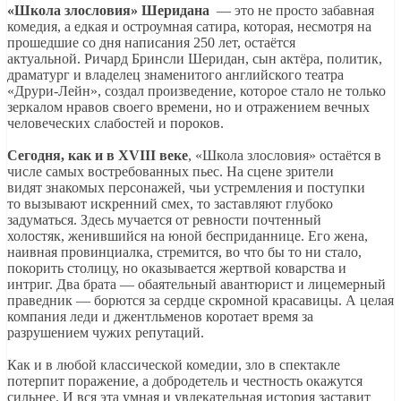
«Школа злословия» Шеридана
— это не просто забавная
комедия, а едкая и остроумная сатира, которая, несмотря на
прошедшие со дня написания 250 лет, остаётся
актуальной. Ричард Бринсли Шеридан, сын актёра, политик,
драматург и владелец знаменитого английского театра
«Друри-Лейн», создал произведение, которое стало не только
зеркалом нравов своего времени, но и отражением вечных
человеческих слабостей и пороков.
Сегодня, как и в XVIII веке
, «Школа злословия» остаётся в
числе самых востребованных пьес. На сцене зрители
видят знакомых персонажей, чьи устремления и поступки
то вызывают искренний смех, то заставляют глубоко
задуматься. Здесь мучается от ревности почтенный
холостяк, женившийся на юной бесприданнице. Его жена,
наивная провинциалка, стремится, во что бы то ни стало,
покорить столицу, но оказывается жертвой коварства и
интриг. Два брата — обаятельный авантюрист и лицемерный
праведник — борются за сердце скромной красавицы. А целая
компания леди и джентльменов коротает время за
разрушением чужих репутаций.
Как и в любой классической комедии, зло в спектакле
потерпит поражение, а добродетель и честность окажутся
сильнее. И вся эта умная и увлекательная история заставит