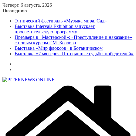
Перейти
Четверг, 6 августа, 2026
к
Последние:
содержимому
Этнический фестиваль «Музыка мира. Сад»
Выставка Intervals Exhibition запускает
просветительскую программу
Премьера в «Мастерской»: «Преступление и наказание»
с новым курсом Г.М. Козлова
Выставка «Мир флоксов» в Ботаническом
Выставка «Имя героя. Потерянные судьбы победителей»