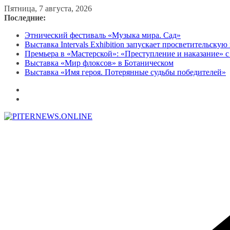
Перейти
Пятница, 7 августа, 2026
к
Последние:
содержимому
Этнический фестиваль «Музыка мира. Сад»
Выставка Intervals Exhibition запускает просветительску
Премьера в «Мастерской»: «Преступление и наказание» с
Выставка «Мир флоксов» в Ботаническом
Выставка «Имя героя. Потерянные судьбы победителей»