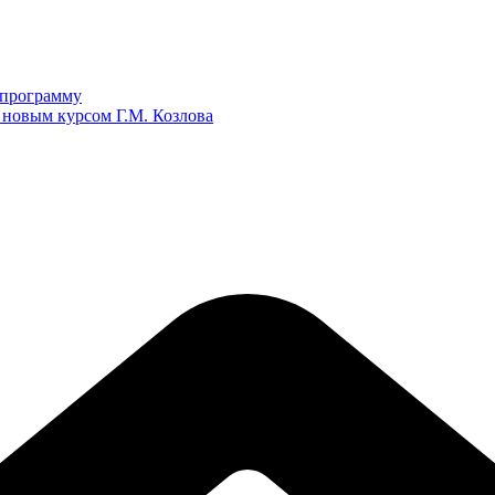
ю программу
 новым курсом Г.М. Козлова