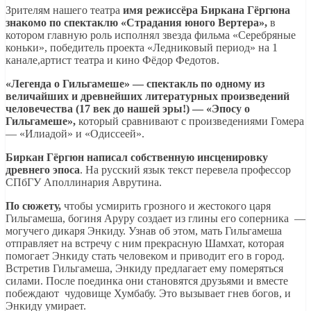
Зрителям нашего театра
имя режиссёра Биркана Гёргюна
знакомо по спектаклю «Страдания юного Вертера»,
в
котором главную роль исполнял звезда фильма «Серебряные
коньки», победитель проекта «Ледниковый период» на 1
канале,артист театра и кино Фёдор Федотов.
«Легенда о Гильгамеше» — спектакль по одному из
величайших и древнейших литературных произведений
человечества (17 век до нашей эры!) — «Эпосу о
Гильгамеше»,
который сравнивают с произведениями Гомера
— «Илиадой» и «Одиссеей».
Биркан Гёргюн
написал собственную
инсценировку
древнего эпоса
. На русский язык текст перевела профессор
СПбГУ Аполлинария Аврутина.
По сюжету,
чтобы усмирить грозного и жестокого царя
Гильгамеша, богиня Аруру создает из глины его соперника —
могучего дикаря Энкиду. Узнав об этом, мать Гильгамеша
отправляет на встречу с ним прекрасную Шамхат, которая
помогает Энкиду стать человеком и приводит его в город.
Встретив Гильгамеша, Энкиду предлагает ему померяться
силами. После поединка они становятся друзьями и вместе
побеждают чудовище Хумбабу. Это вызывает гнев богов, и
Энкиду умирает.