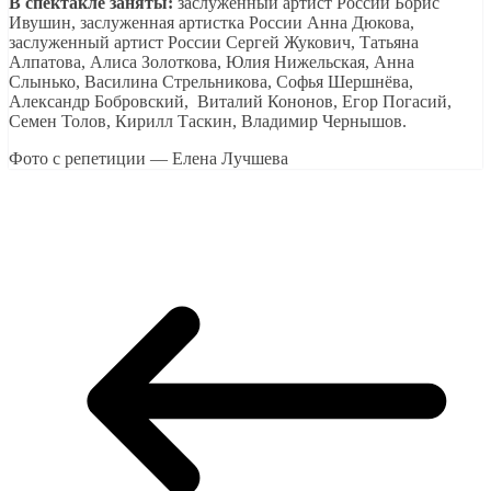
В спектакле заняты:
заслуженный артист России Борис
Ивушин, заслуженная артистка России Анна Дюкова,
заслуженный артист России Сергей Жукович, Татьяна
Алпатова, Алиса Золоткова, Юлия Нижельская, Анна
Слынько, Василина Стрельникова, Софья Шершнёва,
Александр Бобровский, Виталий Кононов, Егор Погасий,
Семен Толов, Кирилл Таскин, Владимир Чернышов.
Фото с репетиции — Елена Лучшева