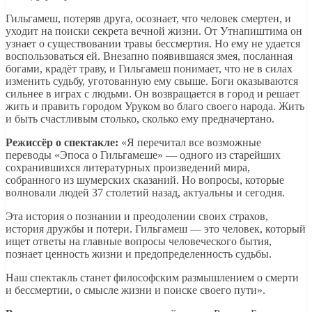
Гильгамеш, потеряв друга, осознает, что человек смертен, и
уходит на поиски секрета вечной жизни. От Утнапиштима он
узнает о существовании травы бессмертия. Но ему не удается
воспользоваться ей. Внезапно появившаяся змея, посланная
богами, крадёт траву, и Гильгамеш понимает, что не в силах
изменить судьбу, уготованную ему свыше. Боги оказываются
сильнее в играх с людьми. Он возвращается в город и решает
жить и править городом Уруком во благо своего народа. Жить
и быть счастливым столько, сколько ему предначертано.
Режиссёр о спектакле:
«Я перечитал все возможные
переводы «Эпоса о Гильгамеше» — одного из старейших
сохранившихся литературных произведений мира,
собранного из шумерских сказаний. Но вопросы, которые
волновали людей 37 столетий назад, актуальны и сегодня.
Эта история о познании и преодолении своих страхов,
история дружбы и потери. Гильгамеш — это человек, который
ищет ответы на главные вопросы человеческого бытия,
познает ценность жизни и предопределенность судьбы.
Наш спектакль станет философским размышлением о смерти
и бессмертии, о смысле жизни и поиске своего пути».