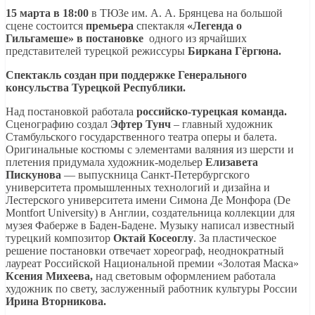
15 марта в 18:00
в ТЮЗе им. А. А. Брянцева на большой
сцене состоится
премьера
спектакля
«Легенда о
Гильгамеше»
в постановке
одного из ярчайших
представителей турецкой режиссуры
Биркана Гёргюна.
Спектакль создан при поддержке Генерального
консульства Турецкой Республики.
Над постановкой работала
российско-турецкая команда.
Сценографию создал
Эфтер Тунч
– главный художник
Стамбульского государственного театра оперы и балета.
Оригинальные костюмы с элементами валяния из шерсти и
плетения придумала художник-модельер
Елизавета
Пискунова
— выпускница Санкт-Петербургского
университета промышленных технологий и дизайна и
Лестерского университета имени Симона Де Монфора (De
Montfort University) в Англии, создательница коллекции для
музея Фаберже в Баден-Бадене. Музыку написал известный
турецкий композитор
Октай Косеоглу
. За пластическое
решение постановки отвечает хореограф, неоднократный
лауреат Российской Национальной премии «Золотая Маска»
Ксения Михеева,
над световым оформлением работала
художник по свету, заслуженный работник культуры России
Ирина Вторникова.