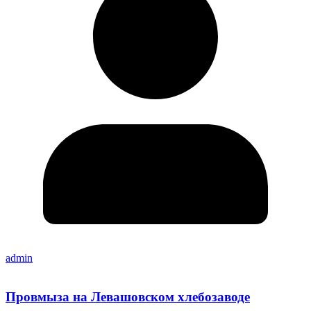
admin
Провмыза на Левашовском хлебозаводе