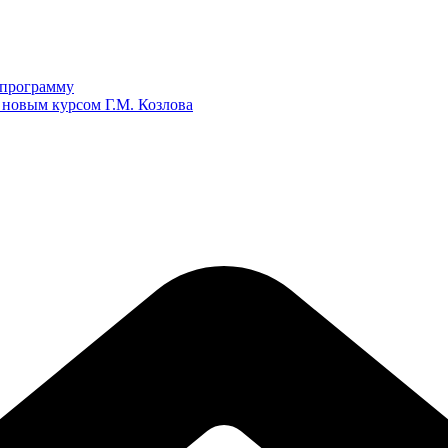
ю программу
 новым курсом Г.М. Козлова