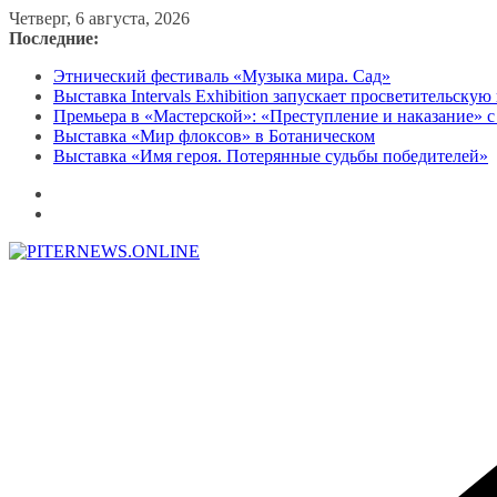
Перейти
Четверг, 6 августа, 2026
к
Последние:
содержимому
Этнический фестиваль «Музыка мира. Сад»
Выставка Intervals Exhibition запускает просветительску
Премьера в «Мастерской»: «Преступление и наказание» с
Выставка «Мир флоксов» в Ботаническом
Выставка «Имя героя. Потерянные судьбы победителей»