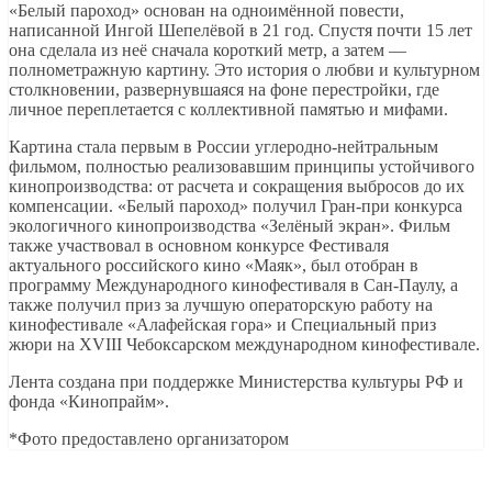
«Белый пароход» основан на одноимённой повести,
написанной Ингой Шепелёвой в 21 год. Спустя почти 15 лет
она сделала из неё сначала короткий метр, а затем —
полнометражную картину. Это история о любви и культурном
столкновении, развернувшаяся на фоне перестройки, где
личное переплетается с коллективной памятью и мифами.
Картина стала первым в России углеродно-нейтральным
фильмом, полностью реализовавшим принципы устойчивого
кинопроизводства: от расчета и сокращения выбросов до их
компенсации. «Белый пароход» получил Гран-при конкурса
экологичного кинопроизводства «Зелёный экран». Фильм
также участвовал в основном конкурсе Фестиваля
актуального российского кино «Маяк», был отобран в
программу Международного кинофестиваля в Сан-Паулу, а
также получил приз за лучшую операторскую работу на
кинофестивале «Алафейская гора» и Специальный приз
жюри на XVIII Чебоксарском международном кинофестивале.
Лента создана при поддержке Министерства культуры РФ и
фонда «Кинопрайм».
*Фото предоставлено организатором