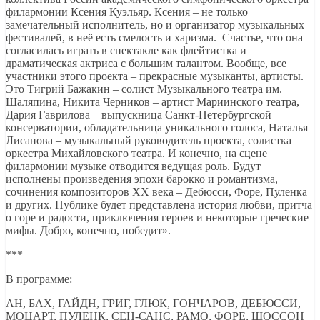
филармонии Ксения Куэльяр. Ксения – не только
замечательный исполнитель, но и организатор музыкальных
фестивалей, в неё есть смелость и харизма. Счастье, что она
согласилась играть в спектакле как флейтистка и
драматическая актриса с большим талантом. Вообще, все
участники этого проекта – прекрасные музыканты, артисты.
Это Тигрий Бажакин – солист Музыкального театра им.
Шаляпина, Никита Черников – артист Мариинского театра,
Дария Гаврилова – выпускница Санкт-Петербургской
консерватории, обладательница уникального голоса, Наталья
Лисанова – музыкальный руководитель проекта, солистка
оркестра Михайловского театра. И конечно, на сцене
филармонии музыке отводится ведущая роль. Будут
исполнены произведения эпохи барокко и романтизма,
сочинения композиторов ХХ века – Дебюсси, Форе, Пуленка
и других. Публике будет представлена история любви, притча
о горе и радости, приключения героев и некоторые греческие
мифы. Добро, конечно, победит».
***
В программе:
АН, БАХ, ГАЙДН, ГРИГ, ГЛЮК, ГОНЧАРОВ, ДЕБЮССИ,
МОЦАРТ, ПУЛЕНК, СЕН-САНС, РАМО, ФОРЕ, ШОССОН