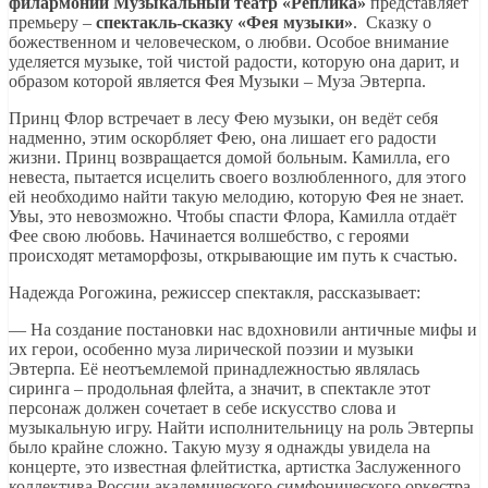
филармонии Музыкальный театр «Реплика»
представляет
премьеру –
спектакль-сказку «Фея музыки»
. Сказку о
божественном и человеческом, о любви. Особое внимание
уделяется музыке, той чистой радости, которую она дарит, и
образом которой является Фея Музыки – Муза Эвтерпа.
Принц Флор встречает в лесу Фею музыки, он ведёт себя
надменно, этим оскорбляет Фею, она лишает его радости
жизни. Принц возвращается домой больным. Камилла, его
невеста, пытается исцелить своего возлюбленного, для этого
ей необходимо найти такую мелодию, которую Фея не знает.
Увы, это невозможно. Чтобы спасти Флора, Камилла отдаёт
Фее свою любовь. Начинается волшебство, с героями
происходят метаморфозы, открывающие им путь к счастью.
Надежда Рогожина, режиссер спектакля, рассказывает:
— На создание постановки нас вдохновили античные мифы и
их герои, особенно муза лирической поэзии и музыки
Эвтерпа. Её неотъемлемой принадлежностью являлась
сиринга – продольная флейта, а значит, в спектакле этот
персонаж должен сочетает в себе искусство слова и
музыкальную игру. Найти исполнительницу на роль Эвтерпы
было крайне сложно. Такую музу я однажды увидела на
концерте, это известная флейтистка, артистка Заслуженного
коллектива России академического симфонического оркестра