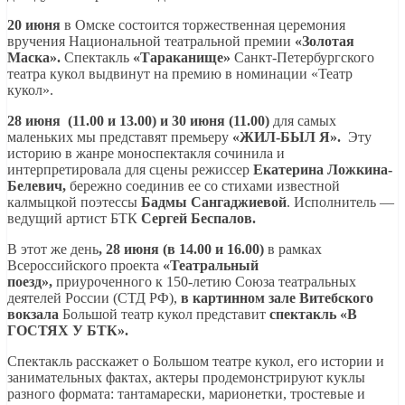
20 июня
в Омске состоится торжественная церемония
вручения Национальной театральной премии
«Золотая
Маска».
Спектакль
«Тараканище»
Санкт-Петербургского
театра кукол выдвинут на премию в номинации «Театр
кукол».
28 июня (11.00 и 13.00) и 30 июня (11.00)
для самых
маленьких мы представят премьеру
«ЖИЛ-БЫЛ Я».
Эту
историю в жанре моноспектакля сочинила и
интерпретировала для сцены режиссер
Екатерина Ложкина-
Белевич,
бережно соединив ее со стихами известной
калмыцкой поэтессы
Бадмы Сангаджиевой
. Исполнитель —
ведущий артист БТК
Сергей Беспалов.
В этот же день
, 28 июня (в 14.00 и 16.00)
в рамках
Всероссийского проекта
«Театральный
поезд»,
приуроченного к 150-летию Союза театральных
деятелей России (СТД РФ),
в картинном зале Витебского
вокзала
Большой театр кукол представит
спектакль «В
ГОСТЯХ У БТК».
Спектакль расскажет о Большом театре кукол, его истории и
занимательных фактах, актеры продемонстрируют куклы
разного формата: тантамарески, марионетки, тростевые и