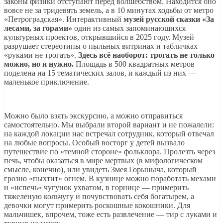
законы физики отступают перед волшебством. Находится оно
вовсе не за тридевять земель, а в 10 минутах ходьбы от метро
«Петроградская». Интерактивный
музей русской сказки «За
лесами, за горами»
один из самых запоминающихся
культурных проектов, открывшийся в 2025 году. Музей
разрушает стереотипы о пыльных витринах и табличках
«руками не трогать».
Здесь всё наоборот: трогать не только
можно, но и нужно.
Площадь в 500 квадратных метров
поделена на 15 тематических залов, и каждый из них —
маленькое приключение.
Можно было взять экскурсию, а можно отправиться
самостоятельно. Мы выбрали второй вариант и не пожалели:
на каждой локации нас встречал сотрудник, который отвечал
на любые вопросы. Особый восторг у детей вызвало
путешествие по «темной стороне» фольклора. Пролезть через
печь, чтобы оказаться в мире мертвых (в мифологическом
смысле, конечно), или увидеть Змея Горыныча, который
грозно «пыхтит» огнем. В кузнице можно поработать мехами
и «испечь» чугунок ухватом, в горнице — примерить
тяжеленую кольчугу и почувствовать себя богатырем, а
девочки могут примерить роскошные кокошники. Для
мальчишек, впрочем, тоже есть развлечение — тир с луками и