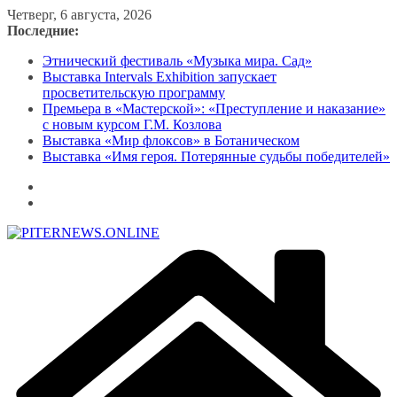
Перейти
Четверг, 6 августа, 2026
к
Последние:
содержимому
Этнический фестиваль «Музыка мира. Сад»
Выставка Intervals Exhibition запускает
просветительскую программу
Премьера в «Мастерской»: «Преступление и наказание»
с новым курсом Г.М. Козлова
Выставка «Мир флоксов» в Ботаническом
Выставка «Имя героя. Потерянные судьбы победителей»