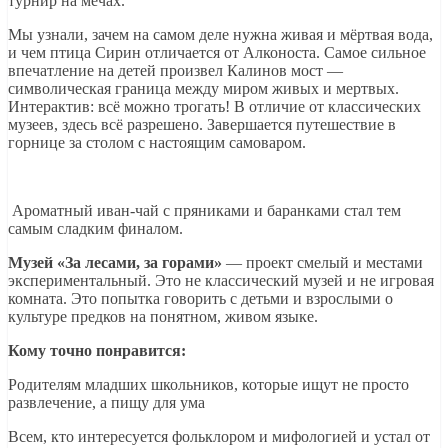
турнир на мечах.
Мы узнали, зачем на самом деле нужна живая и мёртвая вода,
и чем птица Сирин отличается от Алконоста. Самое сильное
впечатление на детей произвел Калинов мост —
символическая граница между миром живых и мертвых.
Интерактив: всё можно трогать! В отличие от классических
музеев, здесь всё разрешено. Завершается путешествие в
горнице за столом с настоящим самоваром.
Ароматный иван-чай с пряниками и баранками стал тем
самым сладким финалом.
Музей «За лесами, за горами»
— проект смелый и местами
экспериментальный. Это не классический музей и не игровая
комната. Это попытка говорить с детьми и взрослыми о
культуре предков на понятном, живом языке.
Кому точно понравится:
Родителям младших школьников, которые ищут не просто
развлечение, а пищу для ума
Всем, кто интересуется фольклором и мифологией и устал от