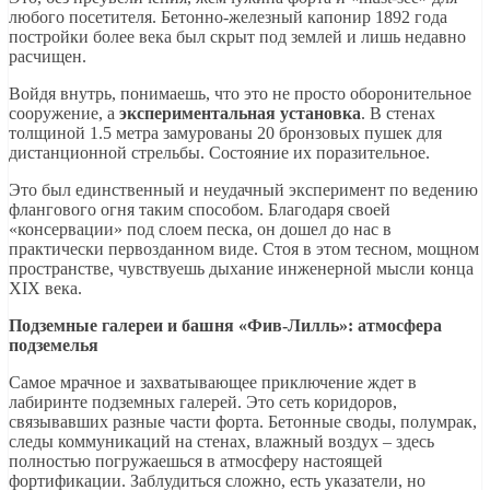
любого посетителя. Бетонно-железный капонир 1892 года
постройки более века был скрыт под землей и лишь недавно
расчищен.
Войдя внутрь, понимаешь, что это не просто оборонительное
сооружение, а
экспериментальная установка
. В стенах
толщиной 1.5 метра замурованы 20 бронзовых пушек для
дистанционной стрельбы. Состояние их поразительное.
Это был единственный и неудачный эксперимент по ведению
флангового огня таким способом. Благодаря своей
«консервации» под слоем песка, он дошел до нас в
практически первозданном виде. Стоя в этом тесном, мощном
пространстве, чувствуешь дыхание инженерной мысли конца
XIX века.
Подземные галереи и башня «Фив-Лилль»: атмосфера
подземелья
Самое мрачное и захватывающее приключение ждет в
лабиринте подземных галерей. Это сеть коридоров,
связывавших разные части форта. Бетонные своды, полумрак,
следы коммуникаций на стенах, влажный воздух – здесь
полностью погружаешься в атмосферу настоящей
фортификации. Заблудиться сложно, есть указатели, но