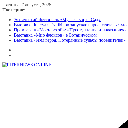
Перейти
Пятница, 7 августа, 2026
к
Последние:
содержимому
Этнический фестиваль «Музыка мира. Сад»
Выставка Intervals Exhibition запускает просветительску
Премьера в «Мастерской»: «Преступление и наказание» с
Выставка «Мир флоксов» в Ботаническом
Выставка «Имя героя. Потерянные судьбы победителей»