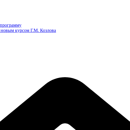
ю программу
 новым курсом Г.М. Козлова