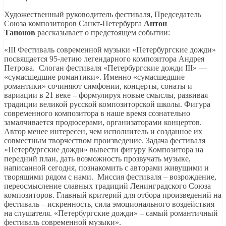
Художественный руководитель фестиваля, Председатель
Союза композиторов Санкт-Петербурга
Антон
Танонов
рассказывает о предстоящем событии:
«III Фестиваль современной музыки «Петербургские дожди»
посвящается 95-летию легендарного композитора Андрея
Петрова. Слоган фестиваля «Петербургские дожди III» —
«сумасшедшие романтики». Именно «сумасшедшие
романтики» сочиняют симфонии, концерты, сонаты и
вариации в 21 веке – формулируя новые смыслы, развивая
традиции великой русской композиторской школы. Фигура
современного композитора в наше время сознательно
замалчивается продюсерами, организаторами концертов.
Автор менее интересен, чем исполнитель и созданное их
совместным творчеством произведение. Задача фестиваля
«Петербургские дожди» вывести фигуру Композитора на
передний план, дать возможность прозвучать музыке,
написанной сегодня, познакомить с авторами живущими и
творящими рядом с нами. Миссия фестиваля – возрождение,
переосмысление славных традиций Ленинградского Союза
композиторов. Главный критерий для отбора произведений на
фестиваль – искренность, сила эмоционального воздействия
на слушателя. «Петербургские дожди» – самый романтичный
фестиваль современной музыки».