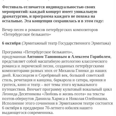
Фестиваль отличается индивидуальностью своих
мероприятий: каждый концерт имеет уникальную
драматургию, и программа каждого не похожа на
остальные. Эта концепция сохранилась и в этом году:
Вечер песен и романсов петербургских композиторов
«Петербургское бельканто»
6 октября
(Эрмитажный театр Государственного Эрмитажа)
Программа «Петербургское бельканто»,
придуманная
Антоном Таноновым и Алексеем Гориболем
,
представляет собой масштабную антологию классического
романса и лирической песни, созданных петербургскими
композиторами разных эпох от Михаила Глинки до наших
дней. Классицизм и Серебряный век, большой советский
стиль, речитация и канцона, баркарола и сатира, ирония и
гротеск, кино и театр – вот темы этого музыкального
путешествия. Венчает программу культовый вокальный цикл
Леонида Десятникова «Любовь и жизнь поэта» на тексты
поэтов-обериутов Даниила Хармса и Николая Олейникова.
Исполнение этого сочинения в Эрмитажном театре состоится
6 октября в преддверии 70-летнего юбилея нашего
выдающегося современника.