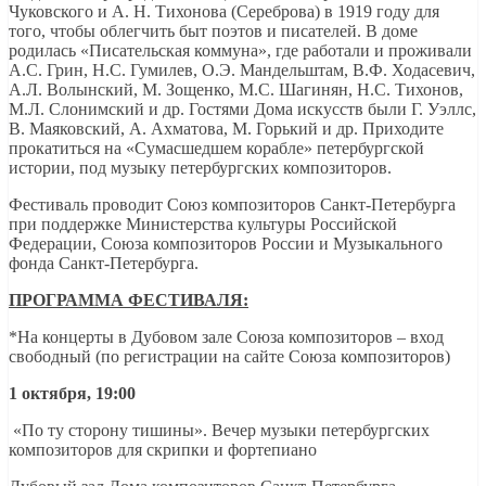
Чуковского и А. Н. Тихонова (Сереброва) в 1919 году для
того, чтобы облегчить быт поэтов и писателей. В доме
родилась «Писательская коммуна», где работали и проживали
А.С. Грин, Н.С. Гумилев, О.Э. Мандельштам, В.Ф. Ходасевич,
А.Л. Волынский, М. Зощенко, М.С. Шагинян, Н.С. Тихонов,
М.Л. Слонимский и др. Гостями Дома искусств были Г. Уэллс,
В. Маяковский, А. Ахматова, М. Горький и др. Приходите
прокатиться на «Сумасшедшем корабле» петербургской
истории, под музыку петербургских композиторов.
Фестиваль проводит Союз композиторов Санкт-Петербурга
при поддержке Министерства культуры Российской
Федерации, Союза композиторов России и Музыкального
фонда Санкт-Петербурга.
ПРОГРАММА ФЕСТИВАЛЯ:
*На концерты в Дубовом зале Союза композиторов – вход
свободный (по регистрации на сайте Союза композиторов)
1 октября, 19:00
«По ту сторону тишины». Вечер музыки петербургских
композиторов для скрипки и фортепиано