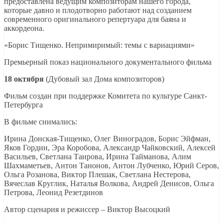
предоставлена ведущим композиторам нашего города,
которые давно и плодотворно работают над созданием
современного оригинального репертуара для баяна и
аккордеона.
«Борис Тищенко. Непримиримый: темы с вариациями»
Премьерный показ национального документального фильма
18 октября
(Дубовый зал Дома композиторов)
Фильм создан при поддержке Комитета по культуре Санкт-
Петербурга
В фильме снимались:
Ирина Донская-Тищенко, Олег Виноградов, Борис Эйфман,
Яков Гордин, Эра Коробова, Александр Чайковский, Алексей
Васильев, Светлана Таирова, Ирина Тайманова, Алим
Шахмаметьев, Антон Танонов, Антон Лубченко, Юрий Серов,
Ольга Розанова, Виктор Плешак, Светлана Нестерова,
Вячеслав Круглик, Наталья Волкова, Андрей Денисов, Ольга
Петрова, Леонид Резетдинов
Автор сценария и режиссер – Виктор Высоцкий