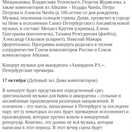
Мнацаканяна, Владислава Успенского, Георгия Журавлева, а
также композиторов из Абхазии – Нодара Чанба, Петра
Петрова и Алексея Чичба (к 100-летию со дня рождения).
Музыка, опаленная солнцем страны Души, прозвучит в городе
на Неве в исполнении Санкт-Петербургского Ансамбля новой
музыки, в составе: Михаил Крутик (скрипка), Елена
Григорьева (виолончель), Татьяна Резетдинова (флейта),
Александр Осколков (кларнет), Николай Мажара
(фортепиано). Программа концерта родилась в тесном
сотрудничестве Союза композиторов России и Союза
композиторов Абхазии.
Концерт музыки для аккордеона «Аккордеон P.S.».
Петербургские премьеры.
17 октября
(Дубовый зал Дома композиторов)
В концерте будет представлен определенный срез
оригинальной музыки для баяна и аккордеона – сольные и
ансамблевые произведения различных направлений. В
основном – это пьесы, написанные в Петербурге за последние
пару лет (у некоторых из них будет премьерное исполнение) и
произведения, которые прочно вошли в концертный
репертуар. Конечно, это далеко не вся музыка, которая
написана в этот период. В этот вечер сцена будет