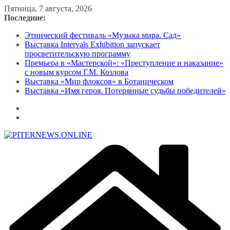
Перейти
Пятница, 7 августа, 2026
к
Последние:
содержимому
Этнический фестиваль «Музыка мира. Сад»
Выставка Intervals Exhibition запускает
просветительскую программу
Премьера в «Мастерской»: «Преступление и наказание»
с новым курсом Г.М. Козлова
Выставка «Мир флоксов» в Ботаническом
Выставка «Имя героя. Потерянные судьбы победителей»