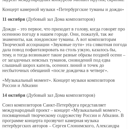
Концерт камерной музыки «Петербургские туманы и дожди»
11 октября
(Дубовый зал Дома композиторов)
Дожди – это первое, что приходит в голову, когда говорят про
осеннюю погоду в нашем городе. Они, пожалуй, так же
знамениты, как лондонские туманы. А вот композиторам
Творческой ассоциации «Звуковые пути» эта слякотная погода
дала повод пофантазировать на столь узкую, казалось бы,
тему, и тогда возникают такие разные образы поздней осени –
от загадочных неясных туманов, сновидений под едва
слышный шорох капель, осенних линий и точек до
несбыточных обещаний «после дождичка в четверг».
«Музыкальный момент». Концерт музыки композиторов
России и Абхазии
14 октября
(Дубовый зал Дома композиторов)
Союз композиторов Санкт-Петербурга представляет
международный проект – концерт «Музыкальный момент»,
посвященный творческому содружеству России и Абхазии. В
программе концерта прозвучит камерная музыка
петербургских авторов – Сергея Слонимского, Александра