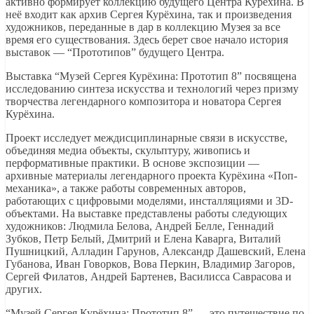
активно формирует коллекцию будущего Центра Курёхина. В
неё входит как архив Сергея Курёхина, так и произведения
художников, переданные в дар в коллекцию Музея за все
время его существования. Здесь берет свое начало история
выставок — “Прототипов” будущего Центра.
Выставка “Музей Сергея Курёхина: Прототип 8” посвящена
исследованию синтеза искусства и технологий через призму
творчества легендарного композитора и новатора Сергея
Курёхина.
Проект исследует междисциплинарные связи в искусстве,
объединяя медиа объекты, скульптуру, живопись и
перформативные практики. В основе экспозиции —
архивные материалы легендарного проекта Курёхина «Поп-
механика», а также работы современных авторов,
работающих с цифровыми моделями, инсталляциями и 3D-
объектами. На выставке представлены работы следующих
художников: Людмила Белова, Андрей Белле, Геннадий
Зубков, Петр Белый, Дмитрий и Елена Каварга, Виталий
Пушницкий, Алладин Гарунов, Александр Дашевский, Елена
Губанова, Иван Говорков, Вова Перкин, Владимир Загоров,
Сергей Филатов, Андрей Бартенев, Василисса Саврасова и
других.
“Музей Сергея Курёхина: Прототип 8” — это путешествие по