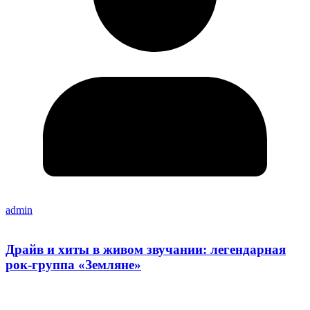
admin
Драйв и хиты в живом звучании: легендарная
рок-группа «Земляне»