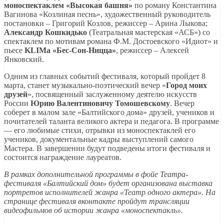
моноспектаклем
«Высокая башня»
по роману Константина
Вагинова «Козлиная песнь», художественный руководитель
постановки – Григорий Козлов, режиссер – Арина Лыкова;
Александр Кошкидько
(Театральная мастерская «АСБ») со
спектаклем по мотивам романа Ф.М. Достоевского «Идиот» и
пьесе
KLIMа «Бес-Сон-Ницца»
, режиссер – Алексей
Янковский.
Одним из главных событий фестиваля, который пройдет 8
марта, станет музыкально-поэтический вечер «
Город моих
друзей
», посвященный заслуженному деятелю искусств
России
Юрию Валентиновичу Томошевскому
. Вечер
соберет в малом зале «Балтийского дома» друзей, учеников и
почитателей таланта великого актера и педагога. В программе
— его любимые стихи, отрывки из моноспектаклей его
учеников, документальные кадры выступлений самого
Мастера. В завершении будут подведены итоги фестиваля и
состоится награждение лауреатов.
В рамках дополнительной программы в фойе Театра-
фестиваля «Балтийский дом» будет организована выставка
портретов исполнителей жанра «Театр одного актера». На
странице фестиваля вконтакте пройдут трансляции
видеофильмов об истории жанра «моноспектакль».