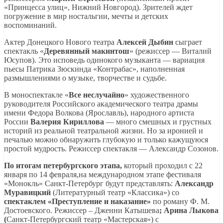
«Принцесса улиц», Нижний Новгород). Зрителей ждет
погружение в мир ностальгии, мечты и детских
воспоминаний.
Актер Донецкого Нового театра
Алексей Дыбин
сыграет
спектакль «
Деревянный макинтош
» (режиссер — Виталий
Юсупов). Это исповедь одинокого музыканта — вариация
пьесы Патрика Зюскинда «Контрабас», наполненная
размышлениями о музыке, творчестве и судьбе.
В моноспектакле «
Все неслучайно
» художественного
руководителя Российского академического театра драмы
имени Федора Волкова (Ярославль), народного артиста
России
Валерия Кириллова
— много смешных и грустных
историй из реальной театральной жизни. Но за иронией и
печалью можно обнаружить глубокую и только кажущуюся
простой мудрость. Режиссер спектакля — Александр Созонов.
По итогам петербургского этапа,
который проходил с 22
января по 14 февраля,на международном этапе фестиваля
«Монокль» Санкт-Петербург будут представлять:
Александр
Муравицкий
(Литературный театр «Классика») со
спектаклем
«Преступление и наказание»
по роману Ф. М.
Достоевского. Режиссер – Дженни Катышева
; Арина Лыкова
(
Санкт-Петербургский театр «Мастерская») с