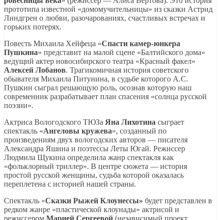
ровесницы века
» (режиссер — Алиса Вертова). Это история
прототипа известной «домомучительницы» из сказки Астрид
Линдгрен о любви, разочарованиях, счастливых встречах и
горьких потерях.
Повесть Михаила Хейфеца «
Спасти камер-юнкера
Пушкина
» представит на малой сцене «Балтийского дома»
ведущий актер новосибирского театра «Красный факел»
Алексей Лобанов
. Трагикомичная история советского
обывателя Михаила Питунина, в судьбе которого А.С.
Пушкин сыграл решающую роль, осознав которую наш
современник разрабатывает план спасения «солнца русской
поэзии».
Актриса Вологодского ТЮЗа
Яна Лихотина
сыграет
спектакль «
Ангеловы кружева
», созданный по
произведениям двух вологодских авторов — писателя
Александра Яшина и поэтессы Леты Югай. Режиссер
Людмила Щукина определила жанр спектакля как
«фольклорный триллер». В центре сюжета — история
простой русской женщины, судьба которой оказалась
переплетена с историей нашей страны.
Спектакль «
Сказки Рыжей Клоунессы»
будет представлен в
редком жанре «пластической клоунады» актрисой и
режиссером
Марией Сергеевой
(независимый проект