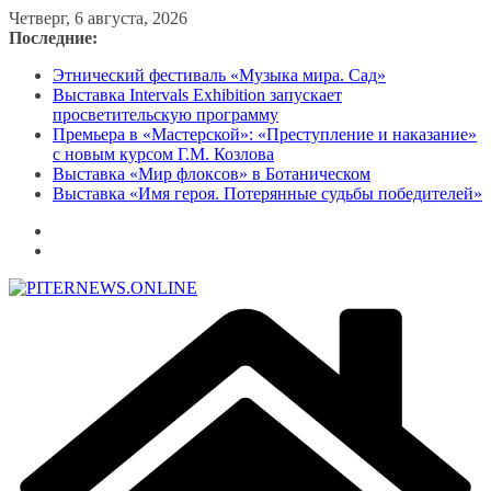
Перейти
Четверг, 6 августа, 2026
к
Последние:
содержимому
Этнический фестиваль «Музыка мира. Сад»
Выставка Intervals Exhibition запускает
просветительскую программу
Премьера в «Мастерской»: «Преступление и наказание»
с новым курсом Г.М. Козлова
Выставка «Мир флоксов» в Ботаническом
Выставка «Имя героя. Потерянные судьбы победителей»