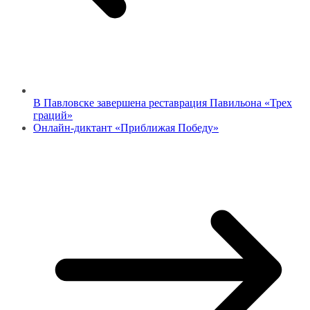
В Павловске завершена реставрация Павильона «Трех
граций»
Онлайн-диктант «Приближая Победу»