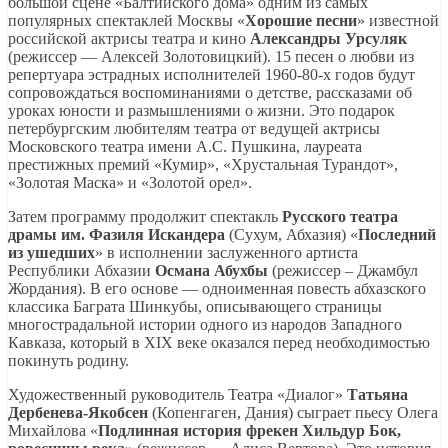
большой сцене «Балтийского дома» одним из самых
популярных спектаклей Москвы «
Хорошие песни
» известной
российской актрисы театра и кино
Александры Урсуляк
(режиссер — Алексей Золотовицкий). 15 песен о любви из
репертуара эстрадных исполнителей 1960-80-х годов будут
сопровождаться воспоминаниями о детстве, рассказами об
уроках юности и размышлениями о жизни. Это подарок
петербургским любителям театра от ведущей актрисы
Московского театра имени А.С. Пушкина, лауреата
престижных премий «Кумир», «Хрустальная Турандот»,
«Золотая Маска» и «Золотой орел».
Затем программу продолжит спектакль
Русского театра
драмы им. Фазиля Искандера
(Сухум, Абхазия) «
Последний
из ушедших
» в исполнении заслуженного артиста
Республики Абхазии
Османа Абухбы
(режиссер – Джамбул
Жордания). В его основе — одноименная повесть абхазского
классика Баграта Шинкубы, описывающего страницы
многострадальной истории одного из народов Западного
Кавказа, который в XIX веке оказался перед необходимостью
покинуть родину.
Художественный руководитель Театра «Диалог»
Татьяна
Дербенева-Якобсен
(Копенгаген, Дания) сыграет пьесу Олега
Михайлова «
Подлинная история фрекен Хильдур Бок,