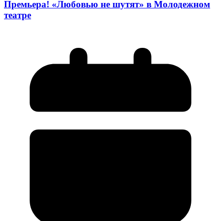
Премьера! «Любовью не шутят» в Молодежном
театре