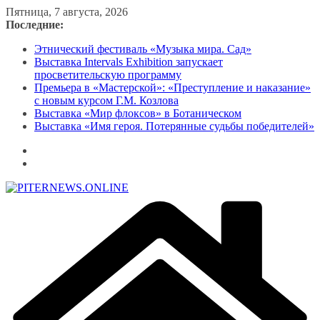
Перейти
Пятница, 7 августа, 2026
к
Последние:
содержимому
Этнический фестиваль «Музыка мира. Сад»
Выставка Intervals Exhibition запускает
просветительскую программу
Премьера в «Мастерской»: «Преступление и наказание»
с новым курсом Г.М. Козлова
Выставка «Мир флоксов» в Ботаническом
Выставка «Имя героя. Потерянные судьбы победителей»