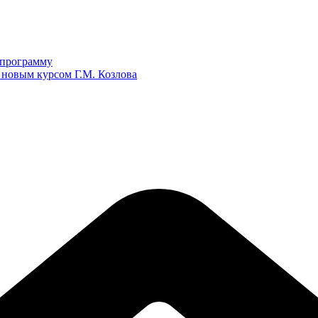
ю программу
 новым курсом Г.М. Козлова