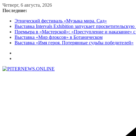
Перейти
Четверг, 6 августа, 2026
к
Последние:
содержимому
Этнический фестиваль «Музыка мира. Сад»
Выставка Intervals Exhibition запускает просветительску
Премьера в «Мастерской»: «Преступление и наказание» с
Выставка «Мир флоксов» в Ботаническом
Выставка «Имя героя. Потерянные судьбы победителей»