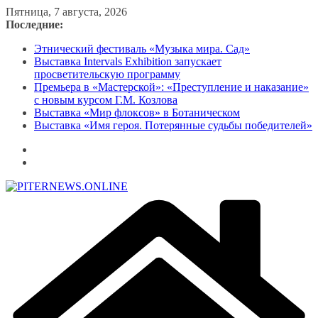
Перейти
Пятница, 7 августа, 2026
к
Последние:
содержимому
Этнический фестиваль «Музыка мира. Сад»
Выставка Intervals Exhibition запускает
просветительскую программу
Премьера в «Мастерской»: «Преступление и наказание»
с новым курсом Г.М. Козлова
Выставка «Мир флоксов» в Ботаническом
Выставка «Имя героя. Потерянные судьбы победителей»