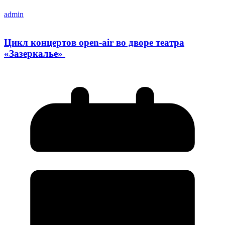
admin
Цикл концертов open-air во дворе театра
«Зазеркалье»