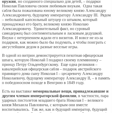
оружия
, но созданного специально для детей, – подарки
Николая Павловича своим любимым внукам. Одна такая
сабля была пожалована юному великому князю Александру
Александровичу, будущему императору Александру III. Рядом
– небольшой капсюльный штуцер со штыком, который
принадлежал его брату, великому князю Николаю
Александровичу. Удивительный факт, но суровый
самодержец был сентиментальным и ласковым дедушкой.
Внуки с нетерпением ждали его визитов. И вовсе не из-за
подарков, как можно было бы подумать, а чтобы поиграть с
августейшим дедом в разные веселые игры.
В одной из витрин демонстрируется пехотная офицерская
шпага, которую Николай I подарил своему племяннику –
принцу Петру Ольденбургскому. Еще одна реликвия –
кавалерийская офицерская сабля – подарок австрийского
правящего дома сыну Николая I – цесаревичу Александру
Николаевичу, будущему императору Александру II, – в память
о победоносном походе в Венгрию в 1849 году.
Есть на выставке
мемориальные вещи, принадлежавшие и
другим членам императорской фамилии
, в частности, пара
ударных пистолетов младшего брата Николая I – великого
князя Михаила Павловича, с которым они вместе
воспитывались. Так же, как и будущий император, будущий