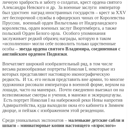
личную храбрость и заботу о солдатах, крест ордена святого
Александра Невского и др. За военные заслуги император
был удостоен наград иностранных государств – крест за XXV
лет беспорочной службы в офицерских чинах от Королевства
Пруссии, военный орден Вильгельма от Нидерландского
королевства, орден военных заслуг Вюртемберга, а также
польский Орден Белого орла. Особого упоминания
заслуживает редкий образец награды, которую в таком
«исполнении» могли себе позволить только царственные
особы –
звезда ордена святого Владимира, соединенная с
английским орденом Подвязки
.
Впечатляет широкий изобразительный ряд, в том числе
весьма разнообразные портреты Николая I, некоторые из
которых представляют настоящую иконографическую
редкость. И т.к. его нельзя представить вне армии, то многие
художники рисовали императора в военной форме, верхом на
лошади, часто на маневрах. Почти ежедневно выезжал он на
всевозможные смотры и учения, в манежи и экзерцицгаузы.
Есть портрет Николая I на набережной реки Невы напротив
Адмиралтейства, куда выходили окна его кабинета в Зимнем
дворце, и пейзаж с изображением этой резиденции.
Среди уникальных экспонатов –
маленькие детские сабли и
шпаги – миниатюрные копии настоящего «взрослого»