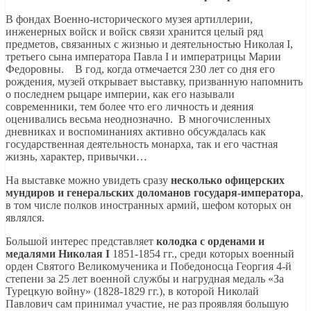
В фондах Военно-исторического музея артиллерии,
инженерных войск и войск связи хранится целый ряд
предметов, связанных с жизнью и деятельностью Николая I,
третьего сына императора Павла I и императрицы Марии
Федоровны. В год, когда отмечается 230 лет со дня его
рождения, музей открывает выставку, призванную напомнить
о последнем рыцаре империи, как его называли
современники, тем более что его личность и деяния
оценивались весьма неоднозначно. В многочисленных
дневниках и воспоминаниях активно обсуждалась как
государственная деятельность монарха, так и его частная
жизнь, характер, привычки…
На выставке можно увидеть сразу
несколько офицерских
мундиров и генеральских доломанов государя-императора
,
в том числе полков иностранных армий, шефом которых он
являлся.
Большой интерес представляет
колодка с орденами и
медалями Николая I
1851-1854 гг., среди которых военный
орден Святого Великомученика и Победоносца Георгия 4-й
степени за 25 лет военной службы и нагрудная медаль «За
Турецкую войну» (1828-1829 гг.), в которой Николай
Павлович сам принимал участие, не раз проявляя большую