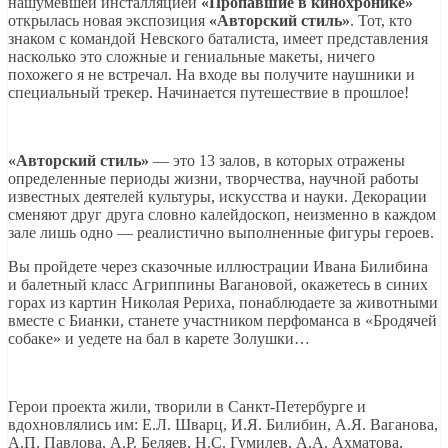
нашумевшей инсталляцией
«Пропавшие в кинохронике»
открылась новая экспозиция
«Авторский стиль»
. Тот, кто
знаком с командой Невского баталиста, имеет представления
насколько это сложные и гениальные макеты, ничего
похожего я не встречал. На входе вы получите наушники и
специальный трекер. Начинается путешествие в прошлое!
«Авторский стиль»
— это 13 залов, в которых отражены
определенные периоды жизни, творчества, научной работы
известных деятелей культуры, искусства и науки. Декорации
сменяют друг друга словно калейдоскоп, неизменно в каждом
зале лишь одно — реалистично выполненные фигуры героев.
Вы пройдете через сказочные иллюстрации Ивана Билибина
и балетный класс Агриппины Вагановой, окажетесь в синих
горах из картин Николая Рериха, понаблюдаете за животными
вместе с Бианки, станете участником перфоманса в «Бродячей
собаке» и уедете на бал в карете Золушки…
Герои проекта жили, творили в Санкт-Петербурге и
вдохновлялись им: Е.Л. Шварц, И.Я. Билибин, А.Я. Ваганова,
А.П. Павлова, А.Р. Беляев, Н.С. Гумилев, А.А. Ахматова,