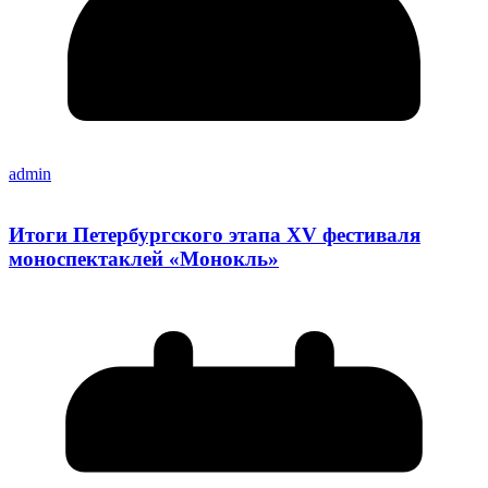
admin
Итоги Петербургского этапа XV фестиваля
моноспектаклей «Монокль»