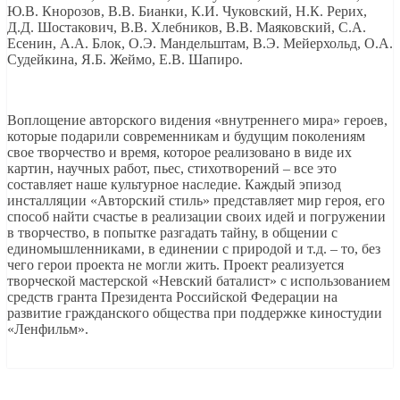
Ю.В. Кнорозов, В.В. Бианки, К.И. Чуковский, Н.К. Рерих,
Д.Д. Шостакович, В.В. Хлебников, В.В. Маяковский, С.А.
Есенин, А.А. Блок, О.Э. Мандельштам, В.Э. Мейерхольд, О.А.
Судейкина, Я.Б. Жеймо, Е.В. Шапиро.
Воплощение авторского видения «внутреннего мира» героев,
которые подарили современникам и будущим поколениям
свое творчество и время, которое реализовано в виде их
картин, научных работ, пьес, стихотворений – все это
составляет наше культурное наследие. Каждый эпизод
инсталляции «Авторский стиль» представляет мир героя, его
способ найти счастье в реализации своих идей и погружении
в творчество, в попытке разгадать тайну, в общении с
единомышленниками, в единении с природой и т.д. – то, без
чего герои проекта не могли жить. Проект реализуется
творческой мастерской «Невский баталист» с использованием
средств гранта Президента Российской Федерации на
развитие гражданского общества при поддержке киностудии
«Ленфильм».