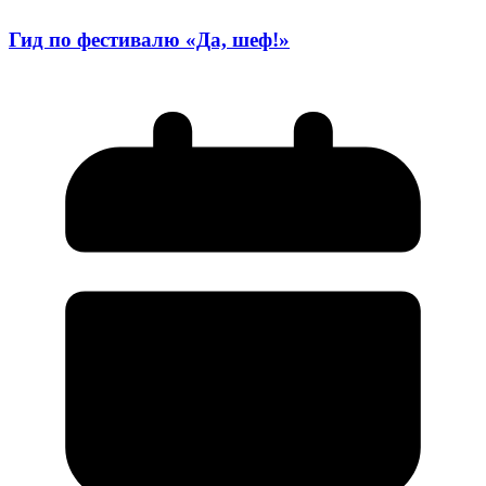
Гид по фестивалю «Да, шеф!»