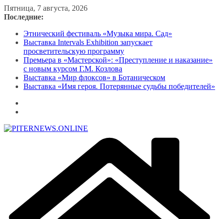
Перейти
Пятница, 7 августа, 2026
к
Последние:
содержимому
Этнический фестиваль «Музыка мира. Сад»
Выставка Intervals Exhibition запускает
просветительскую программу
Премьера в «Мастерской»: «Преступление и наказание»
с новым курсом Г.М. Козлова
Выставка «Мир флоксов» в Ботаническом
Выставка «Имя героя. Потерянные судьбы победителей»