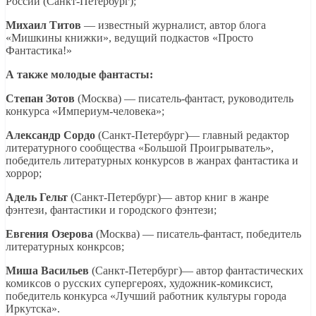
России (Санкт-Петербург);
Михаил Титов
— известный журналист, автор блога
«Мишкины книжки», ведущий подкастов «Просто
Фантастика!»
А также молодые фантасты:
Степан Зотов
(Москва) — писатель-фантаст, руководитель
конкурса «Империум-человека»;
Александр Сордо
(Санкт-Петербург)— главный редактор
литературного сообщества «Большой Проигрыватель»,
победитель литературных конкурсов в жанрах фантастика и
хоррор;
Адель Гельт
(Санкт-Петербург)— автор книг в жанре
фэнтези, фантастики и городского фэнтези;
Евгения Озерова
(Москва) — писатель-фантаст, победитель
литературных конкрсов;
Миша Васильев
(Санкт-Петербург)— автор фантастических
комиксов о русских супергероях, художник-комиксист,
победитель конкурса «Лучший работник культуры города
Иркутска».