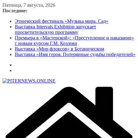
Перейти
Пятница, 7 августа, 2026
к
Последние:
содержимому
Этнический фестиваль «Музыка мира. Сад»
Выставка Intervals Exhibition запускает
просветительскую программу
Премьера в «Мастерской»: «Преступление и наказание»
с новым курсом Г.М. Козлова
Выставка «Мир флоксов» в Ботаническом
Выставка «Имя героя. Потерянные судьбы победителей»