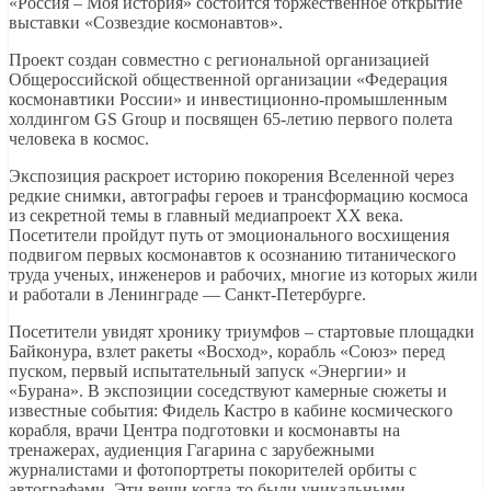
«Россия – Моя история» состоится торжественное открытие
выставки «Созвездие космонавтов».
Проект создан совместно с региональной организацией
Общероссийской общественной организации «Федерация
космонавтики России» и инвестиционно-промышленным
холдингом GS Group и посвящен 65-летию первого полета
человека в космос.
Экспозиция раскроет историю покорения Вселенной через
редкие снимки, автографы героев и трансформацию космоса
из секретной темы в главный медиапроект XX века.
Посетители пройдут путь от эмоционального восхищения
подвигом первых космонавтов к осознанию титанического
труда ученых, инженеров и рабочих, многие из которых жили
и работали в Ленинграде — Санкт-Петербурге.
Посетители увидят хронику триумфов – стартовые площадки
Байконура, взлет ракеты «Восход», корабль «Союз» перед
пуском, первый испытательный запуск «Энергии» и
«Бурана». В экспозиции соседствуют камерные сюжеты и
известные события: Фидель Кастро в кабине космического
корабля, врачи Центра подготовки и космонавты на
тренажерах, аудиенция Гагарина с зарубежными
журналистами и фотопортреты покорителей орбиты с
автографами. Эти вещи когда-то были уникальными