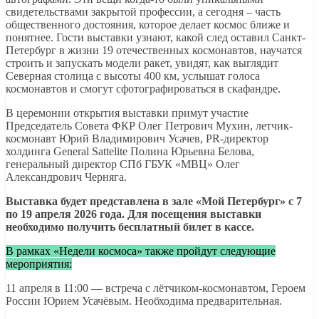
свидетельствами закрытой профессии, а сегодня – часть
общественного достояния, которое делает космос ближе и
понятнее. Гости выставки узнают, какой след оставил Санкт-
Петербург в жизни 19 отечественных космонавтов, научатся
строить и запускать модели ракет, увидят, как выглядит
Северная столица с высоты 400 км, услышат голоса
космонавтов и смогут сфотографироваться в скафандре.
В церемонии открытия выставки примут участие
Председатель Совета ФКР Олег Петрович Мухин, летчик-
космонавт Юрий Владимирович Усачев, PR-директор
холдинга General Sattelite Полина Юрьевна Белова,
генеральный директор СПб ГБУК «МВЦ» Олег
Александрович Черняга.
Выставка будет представлена в зале «Мой Петербург» с 7
по 19 апреля 2026 года. Для посещения выставки
необходимо получить бесплатный билет в кассе.
В рамках «Недели космоса» также пройдут следующие
мероприятия:
11 апреля в 11:00 — встреча с лётчиком-космонавтом, Героем
России Юрием Усачёвым. Необходима предварительная.