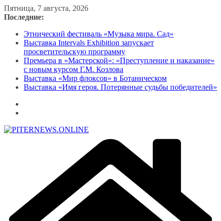
Перейти
Пятница, 7 августа, 2026
к
Последние:
содержимому
Этнический фестиваль «Музыка мира. Сад»
Выставка Intervals Exhibition запускает
просветительскую программу
Премьера в «Мастерской»: «Преступление и наказание»
с новым курсом Г.М. Козлова
Выставка «Мир флоксов» в Ботаническом
Выставка «Имя героя. Потерянные судьбы победителей»