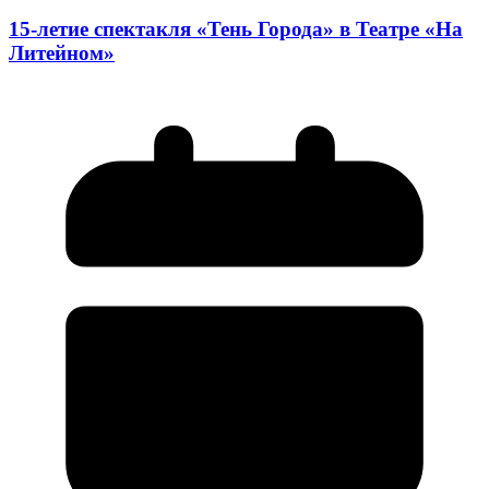
15-летие спектакля «Тень Города» в Театре «На
Литейном»