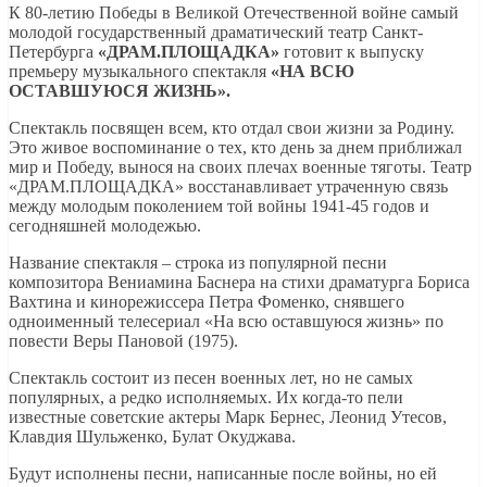
К 80-летию Победы в Великой Отечественной войне самый
молодой государственный драматический театр Санкт-
Петербурга
«ДРАМ.ПЛОЩАДКА»
готовит к выпуску
премьеру музыкального спектакля
«НА ВСЮ
ОСТАВШУЮСЯ ЖИЗНЬ».
Спектакль посвящен всем, кто отдал свои жизни за Родину.
Это живое воспоминание о тех, кто день за днем приближал
мир и Победу, вынося на своих плечах военные тяготы. Театр
«ДРАМ.ПЛОЩАДКА» восстанавливает утраченную связь
между молодым поколением той войны 1941-45 годов и
сегодняшней молодежью.
Название спектакля – строка из популярной песни
композитора Вениамина Баснера на стихи драматурга Бориса
Вахтина и кинорежиссера Петра Фоменко, снявшего
одноименный телесериал «На всю оставшуюся жизнь» по
повести Веры Пановой (1975).
Спектакль состоит из песен военных лет, но не самых
популярных, а редко исполняемых. Их когда-то пели
известные советские актеры Марк Бернес, Леонид Утесов,
Клавдия Шульженко, Булат Окуджава.
Будут исполнены песни, написанные после войны, но ей