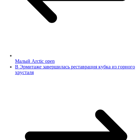
Малый Arctic open
В Эрмитаже завершилась реставрация кубка из горного
хрусталя