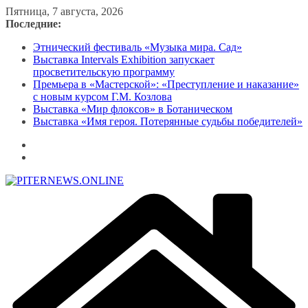
Перейти
Пятница, 7 августа, 2026
к
Последние:
содержимому
Этнический фестиваль «Музыка мира. Сад»
Выставка Intervals Exhibition запускает
просветительскую программу
Премьера в «Мастерской»: «Преступление и наказание»
с новым курсом Г.М. Козлова
Выставка «Мир флоксов» в Ботаническом
Выставка «Имя героя. Потерянные судьбы победителей»