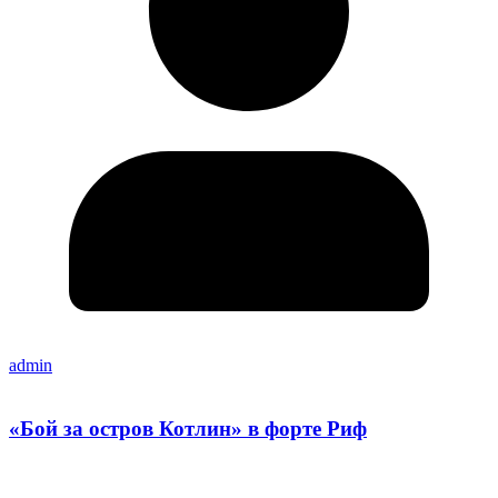
admin
«Бой за остров Котлин» в форте Риф