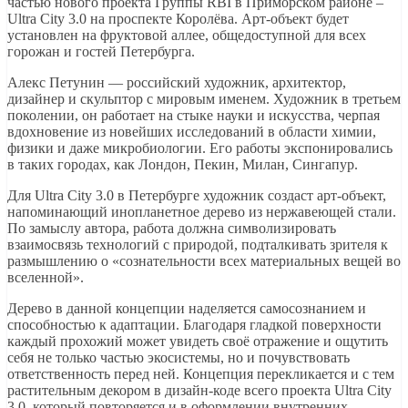
частью нового проекта Группы RBI в Приморском районе –
Ultra City 3.0 на проспекте Королёва. Арт-объект будет
установлен на фруктовой аллее, общедоступной для всех
горожан и гостей Петербурга.
Алекс Петунин — российский художник, архитектор,
дизайнер и скульптор с мировым именем. Художник в третьем
поколении, он работает на стыке науки и искусства, черпая
вдохновение из новейших исследований в области химии,
физики и даже микробиологии. Его работы экспонировались
в таких городах, как Лондон, Пекин, Милан, Сингапур.
Для Ultra City 3.0 в Петербурге художник создаст арт-объект,
напоминающий инопланетное дерево из нержавеющей стали.
По замыслу автора, работа должна символизировать
взаимосвязь технологий с природой, подталкивать зрителя к
размышлению о «сознательности всех материальных вещей во
вселенной».
Дерево в данной концепции наделяется самосознанием и
способностью к адаптации. Благодаря гладкой поверхности
каждый прохожий может увидеть своё отражение и ощутить
себя не только частью экосистемы, но и почувствовать
ответственность перед ней. Концепция перекликается и с тем
растительным декором в дизайн-коде всего проекта Ultra City
3.0, который повторяется и в оформлении внутренних