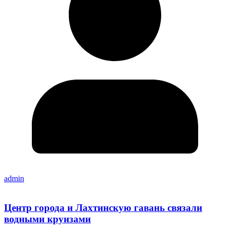
admin
Центр города и Лахтинскую гавань связали
водными круизами