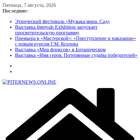
Перейти
Пятница, 7 августа, 2026
к
Последние:
содержимому
Этнический фестиваль «Музыка мира. Сад»
Выставка Intervals Exhibition запускает
просветительскую программу
Премьера в «Мастерской»: «Преступление и наказание»
с новым курсом Г.М. Козлова
Выставка «Мир флоксов» в Ботаническом
Выставка «Имя героя. Потерянные судьбы победителей»