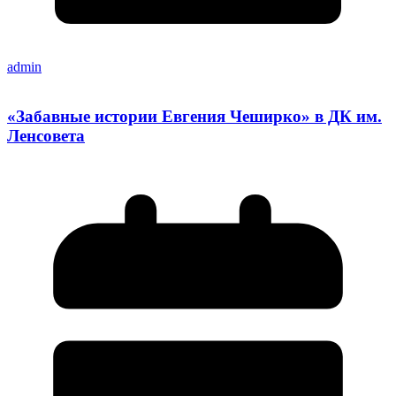
admin
«Забавные истории Евгения Чеширко» в ДК им.
Ленсовета