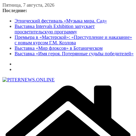
Перейти
Пятница, 7 августа, 2026
к
Последние:
содержимому
Этнический фестиваль «Музыка мира. Сад»
Выставка Intervals Exhibition запускает
просветительскую программу
Премьера в «Мастерской»: «Преступление и наказание»
с новым курсом Г.М. Козлова
Выставка «Мир флоксов» в Ботаническом
Выставка «Имя героя. Потерянные судьбы победителей»