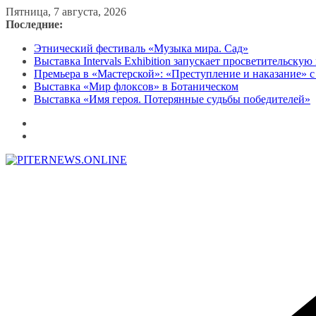
Перейти
Пятница, 7 августа, 2026
к
Последние:
содержимому
Этнический фестиваль «Музыка мира. Сад»
Выставка Intervals Exhibition запускает просветительску
Премьера в «Мастерской»: «Преступление и наказание» с
Выставка «Мир флоксов» в Ботаническом
Выставка «Имя героя. Потерянные судьбы победителей»