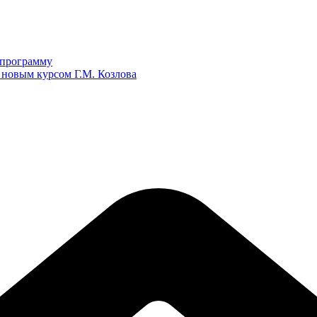
ю программу
 новым курсом Г.М. Козлова