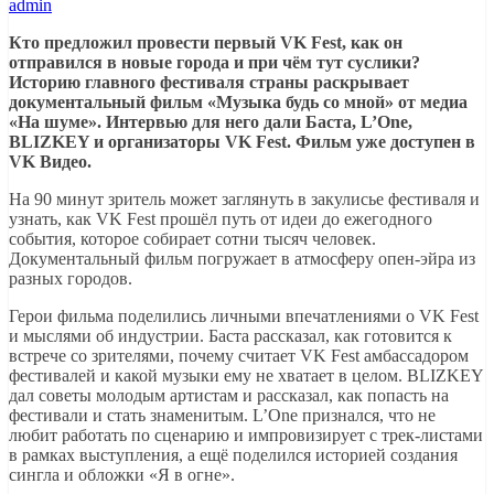
admin
Кто предложил провести первый VK Fest, как он
отправился в новые города и при чём тут суслики?
Историю главного фестиваля страны раскрывает
документальный фильм «Музыка будь со мной» от медиа
«На шуме». Интервью для него дали Баста, L’One,
BLIZKEY и организаторы VK Fest. Фильм уже доступен в
VK Видео.
На 90 минут зритель может заглянуть в закулисье фестиваля и
узнать, как VK Fest прошёл путь от идеи до ежегодного
события, которое собирает сотни тысяч человек.
Документальный фильм погружает в атмосферу опен-эйра из
разных городов.
Герои фильма поделились личными впечатлениями о VK Fest
и мыслями об индустрии. Баста рассказал, как готовится к
встрече со зрителями, почему считает VK Fest амбассадором
фестивалей и какой музыки ему не хватает в целом. BLIZKEY
дал советы молодым артистам и рассказал, как попасть на
фестивали и стать знаменитым. L’One признался, что не
любит работать по сценарию и импровизирует с трек-листами
в рамках выступления, а ещё поделился историей создания
сингла и обложки «Я в огне».