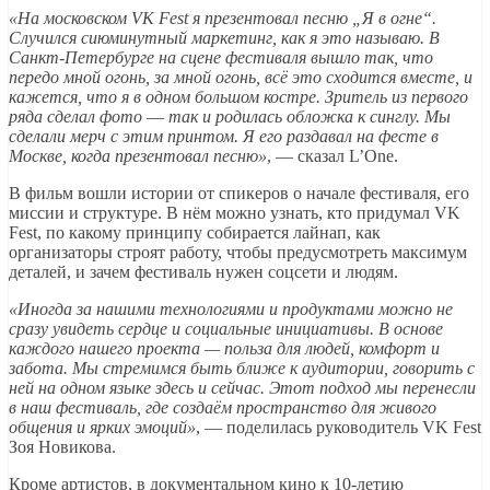
«На московском VK Fest я презентовал песню „Я в огне“.
Случился сиюминутный маркетинг, как я это называю. В
Санкт-Петербурге на сцене фестиваля вышло так, что
передо мной огонь, за мной огонь, всё это сходится вместе, и
кажется, что я в одном большом костре. Зритель из первого
ряда сделал фото
—
так и родилась обложка к синглу. Мы
сделали мерч с этим принтом. Я его раздавал на фесте в
Москве, когда презентовал песню»
, — сказал L’One.
В фильм вошли истории от спикеров о начале фестиваля, его
миссии и структуре. В нём можно узнать, кто придумал VK
Fest, по какому принципу собирается лайнап, как
организаторы строят работу, чтобы предусмотреть максимум
деталей, и зачем фестиваль нужен соцсети и людям.
«Иногда за нашими технологиями и продуктами можно не
сразу увидеть сердце и социальные инициативы. В основе
каждого нашего проекта — польза для людей, комфорт и
забота. Мы стремимся быть ближе к аудитории, говорить с
ней на одном языке здесь и сейчас. Этот подход мы перенесли
в наш фестиваль, где создаём пространство для живого
общения и ярких эмоций»
, — поделилась руководитель VK Fest
Зоя Новикова.
Кроме артистов, в документальном кино к 10-летию