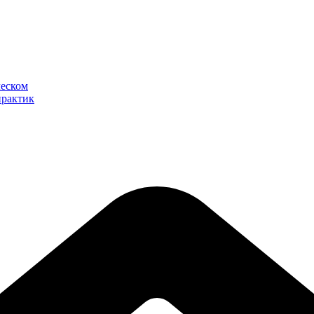
ческом
практик