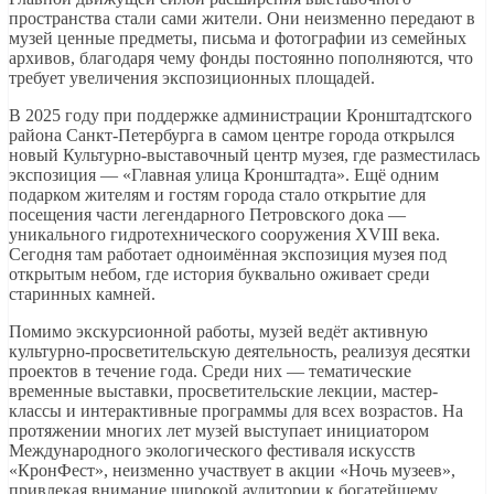
пространства стали сами жители. Они неизменно передают в
музей ценные предметы, письма и фотографии из семейных
архивов, благодаря чему фонды постоянно пополняются, что
требует увеличения экспозиционных площадей.
В 2025 году при поддержке администрации Кронштадтского
района Санкт-Петербурга в самом центре города открылся
новый Культурно-выставочный центр музея, где разместилась
экспозиция — «Главная улица Кронштадта». Ещё одним
подарком жителям и гостям города стало открытие для
посещения части легендарного Петровского дока —
уникального гидротехнического сооружения XVIII века.
Сегодня там работает одноимённая экспозиция музея под
открытым небом, где история буквально оживает среди
старинных камней.
Помимо экскурсионной работы, музей ведёт активную
культурно-просветительскую деятельность, реализуя десятки
проектов в течение года. Среди них — тематические
временные выставки, просветительские лекции, мастер-
классы и интерактивные программы для всех возрастов. На
протяжении многих лет музей выступает инициатором
Международного экологического фестиваля искусств
«КронФест», неизменно участвует в акции «Ночь музеев»,
привлекая внимание широкой аудитории к богатейшему