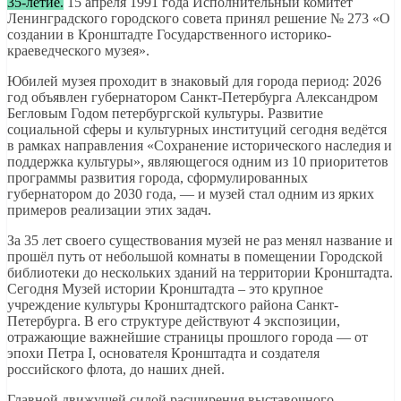
35-летие.
15 апреля 1991 года Исполнительный комитет
Ленинградского городского совета принял решение № 273 «О
создании в Кронштадте Государственного историко-
краеведческого музея».
Юбилей музея проходит в знаковый для города период: 2026
год объявлен губернатором Санкт-Петербурга Александром
Бегловым Годом петербургской культуры. Развитие
социальной сферы и культурных институций сегодня ведётся
в рамках направления «Сохранение исторического наследия и
поддержка культуры», являющегося одним из 10 приоритетов
программы развития города, сформулированных
губернатором до 2030 года, — и музей стал одним из ярких
примеров реализации этих задач.
За 35 лет своего существования музей не раз менял название и
прошёл путь от небольшой комнаты в помещении Городской
библиотеки до нескольких зданий на территории Кронштадта.
Сегодня Музей истории Кронштадта – это крупное
учреждение культуры Кронштадтского района Санкт-
Петербурга. В его структуре действуют 4 экспозиции,
отражающие важнейшие страницы прошлого города — от
эпохи Петра I, основателя Кронштадта и создателя
российского флота, до наших дней.
Главной движущей силой расширения выставочного