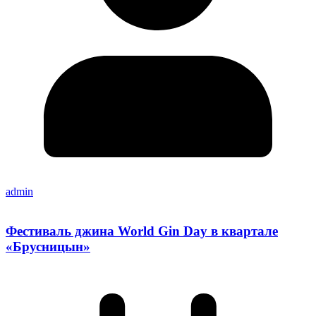
admin
Фестиваль джина World Gin Day в квартале
«Брусницын»