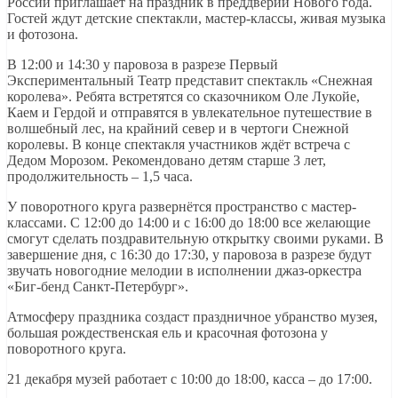
России приглашает на праздник в преддверии Нового года.
Гостей ждут детские спектакли, мастер-классы, живая музыка
и фотозона.
В 12:00 и 14:30 у паровоза в разрезе Первый
Экспериментальный Театр представит спектакль «Снежная
королева». Ребята встретятся со сказочником Оле Лукойе,
Каем и Гердой и отправятся в увлекательное путешествие в
волшебный лес, на крайний север и в чертоги Снежной
королевы. В конце спектакля участников ждёт встреча с
Дедом Морозом. Рекомендовано детям старше 3 лет,
продолжительность – 1,5 часа.
У поворотного круга развернётся пространство с мастер-
классами. С 12:00 до 14:00 и с 16:00 до 18:00 все желающие
смогут сделать поздравительную открытку своими руками. В
завершение дня, с 16:30 до 17:30, у паровоза в разрезе будут
звучать новогодние мелодии в исполнении джаз-оркестра
«Биг-бенд Санкт-Петербург».
Атмосферу праздника создаст праздничное убранство музея,
большая рождественская ель и красочная фотозона у
поворотного круга.
21 декабря музей работает с 10:00 до 18:00, касса – до 17:00.