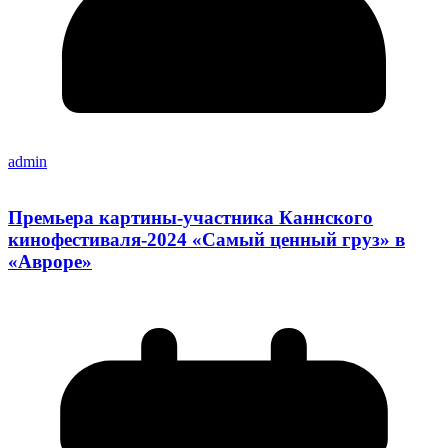
admin
Премьера картины-участника Каннского
кинофестиваля-2024 «Самый ценный груз» в
«Авроре»