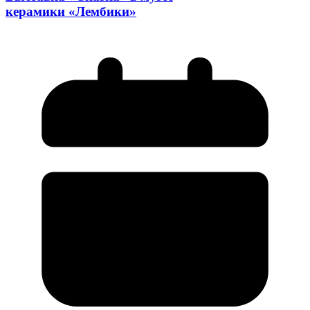
керамики «Лембики»