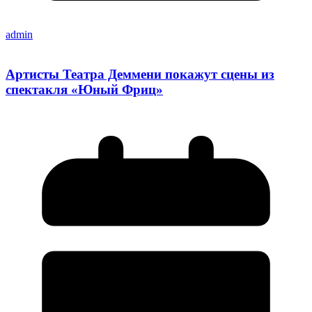
admin
Артисты Театра Деммени покажут сцены из
спектакля «Юный Фриц»