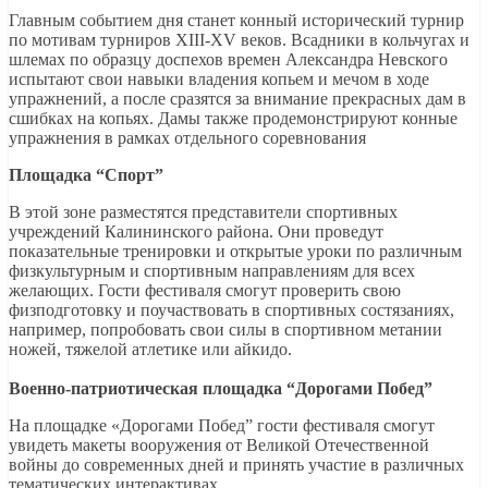
Главным событием дня станет конный исторический турнир
по мотивам турниров XIII-XV веков. Всадники в кольчугах и
шлемах по образцу доспехов времен Александра Невского
испытают свои навыки владения копьем и мечом в ходе
упражнений, а после сразятся за внимание прекрасных дам в
сшибках на копьях. Дамы также продемонстрируют конные
упражнения в рамках отдельного соревнования
Площадка “Спорт”
В этой зоне разместятся представители спортивных
учреждений Калининского района. Они проведут
показательные тренировки и открытые уроки по различным
физкультурным и спортивным направлениям для всех
желающих. Гости фестиваля смогут проверить свою
физподготовку и поучаствовать в спортивных состязаниях,
например, попробовать свои силы в спортивном метании
ножей, тяжелой атлетике или айкидо.
Военно-патриотическая площадка “Дорогами Побед”
На площадке «Дорогами Побед” гости фестиваля смогут
увидеть макеты вооружения от Великой Отечественной
войны до современных дней и принять участие в различных
тематических интерактивах.