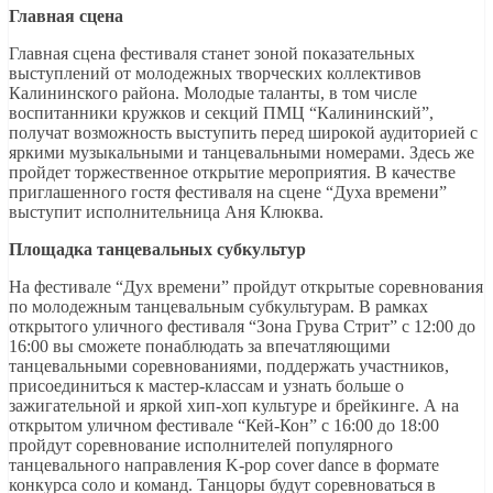
Главная сцена
Главная сцена фестиваля станет зоной показательных
выступлений от молодежных творческих коллективов
Калининского района. Молодые таланты, в том числе
воспитанники кружков и секций ПМЦ “Калининский”,
получат возможность выступить перед широкой аудиторией с
яркими музыкальными и танцевальными номерами. Здесь же
пройдет торжественное открытие мероприятия. В качестве
приглашенного гостя фестиваля на сцене “Духа времени”
выступит исполнительница Аня Клюква.
Площадка танцевальных субкультур
На фестивале “Дух времени” пройдут открытые соревнования
по молодежным танцевальным субкультурам. В рамках
открытого уличного фестиваля “Зона Грува Стрит” с 12:00 до
16:00 вы сможете понаблюдать за впечатляющими
танцевальными соревнованиями, поддержать участников,
присоединиться к мастер-классам и узнать больше о
зажигательной и яркой хип-хоп культуре и брейкинге. А на
открытом уличном фестивале “Кей-Кон” с 16:00 до 18:00
пройдут соревнование исполнителей популярного
танцевального направления K-pop cover dance в формате
конкурса соло и команд. Танцоры будут соревноваться в