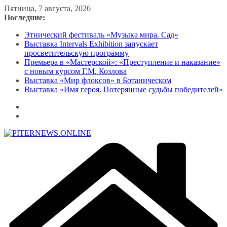
Перейти
Пятница, 7 августа, 2026
к
Последние:
содержимому
Этнический фестиваль «Музыка мира. Сад»
Выставка Intervals Exhibition запускает
просветительскую программу
Премьера в «Мастерской»: «Преступление и наказание»
с новым курсом Г.М. Козлова
Выставка «Мир флоксов» в Ботаническом
Выставка «Имя героя. Потерянные судьбы победителей»