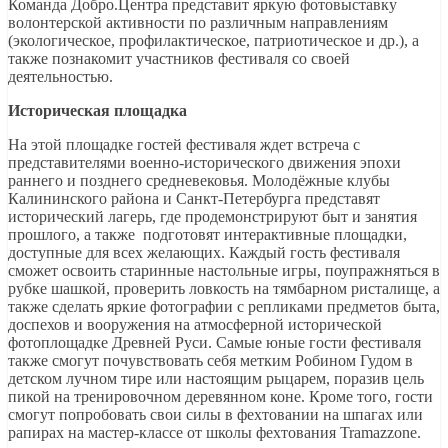
Команда Добро.Центра представит яркую фотовыставку
волонтерской активности по различным направлениям
(экологическое, профилактическое, патриотическое и др.), а
также познакомит участников фестиваля со своей
деятельностью.
Историческая площадка
На этой площадке гостей фестиваля ждет встреча с
представителями военно-исторического движения эпохи
раннего и позднего средневековья. Молодёжные клубы
Калининского района и Санкт-Петербурга представят
исторический лагерь, где продемонстрируют быт и занятия
прошлого, а также подготовят интерактивные площадки,
доступные для всех желающих. Каждый гость фестиваля
сможет освоить старинные настольные игры, поупражняться в
рубке шашкой, проверить ловкость на тямбарном ристалище, а
также сделать яркие фотографии с репликами предметов быта,
доспехов и вооружения на атмосферной исторической
фотоплощадке Древней Руси. Самые юные гости фестиваля
также смогут почувствовать себя метким Робином Гудом в
детском лучном тире или настоящим рыцарем, поразив цель
пикой на тренировочном деревянном коне. Кроме того, гости
смогут попробовать свои силы в фехтовании на шпагах или
рапирах на мастер-классе от школы фехтования Tramazzone.