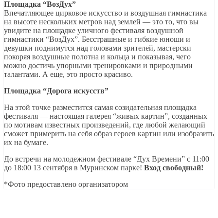
Площадка “ВозДух”
Впечатляющее цирковое искусство и воздушная гимнастика
на высоте нескольких метров над землей — это то, что вы
увидите на площадке уличного фестиваля воздушной
гимнастики “ВозДух”. Бесстрашные и гибкие юноши и
девушки поднимутся над головами зрителей, мастерски
покоряя воздушные полотна и кольца и показывая, чего
можно достичь упорными тренировками и природными
талантами. А еще, это просто красиво.
Площадка “Дорога искусств”
На этой точке разместится самая созидательная площадка
фестиваля — настоящая галерея “живых картин”, созданных
по мотивам известных произведений, где любой желающий
сможет примерить на себя образ героев картин или изобразить
их на бумаге.
До встречи на молодежном фестивале “Дух Времени” с 11:00
до 18:00 13 сентября в Муринском парке!
Вход свободный!
*Фото предоставлено организатором