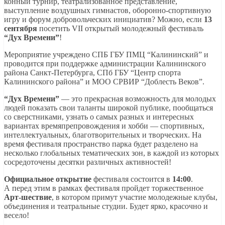
конный турнир, театрализованное представление,
выступление воздушных гимнастов, оборонно-спортивную
игру и форум добровольческих инициатив? Можно, если
13
сентября
посетить VII открытый молодежный фестиваль
“Дух Времени”
!
Мероприятие учреждено СПБ ГБУ ПМЦ “Калининский” и
проводится при поддержке администрации Калининского
района Санкт-Петербурга, СПб ГБУ “Центр спорта
Калининского района” и МОО СРВИР “Доблесть Веков”.
“Дух Времени”
— это прекрасная возможность для молодых
людей показать свои таланты широкой публике, пообщаться
со сверстниками, узнать о самых разных и интересных
вариантах времяпрепровождения и хобби — спортивных,
интеллектуальных, благотворительных и творческих. На
время фестиваля пространство парка будет разделено на
несколько глобальных тематических зон, в каждой из которых
сосредоточены десятки различных активностей!
Официальное открытие
фестиваля состоится в
14:00
.
А перед этим в рамках фестиваля пройдет торжественное
Арт-шествие
, в котором примут участие молодежные клубы,
объединения и театральные студии. Будет ярко, красочно и
весело!