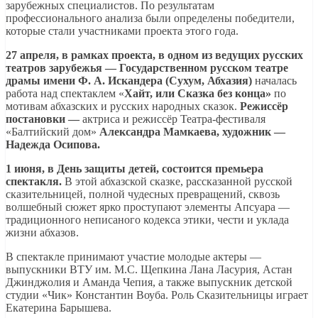
зарубежных специалистов. По результатам
профессионального анализа были определены победители,
которые стали участниками проекта этого года.
27 апреля, в рамках проекта, в одном из ведущих русских
театров зарубежья — Государственном русском театре
драмы имени Ф. А. Искандера (Сухум, Абхазия)
началась
работа над спектаклем «
Хайт, или Сказка без конца»
по
мотивам абхазских и русских народных сказок.
Режиссёр
постановки
—
актриса и режиссёр Театра-фестиваля
«Балтийский дом»
Александра Мамкаева, художник —
Надежда Осипова.
1 июня,
в День защиты детей, состоится п
ремьера
спектакля
.
В этой абхазской сказке, рассказанной русской
сказительницей, полной чудесных превращений, сквозь
волшебный сюжет ярко проступают элементы Апсуара —
традиционного неписаного кодекса этики, чести и уклада
жизни абхазов.
В спектакле принимают участие молодые актеры —
выпускники ВТУ им. М.С. Щепкина Лана Ласурия, Астан
Джинджолия и Аманда Чепия, а также выпускник детской
студии «Чик» Константин Воуба. Роль Сказительницы играет
Екатерина Барышева.