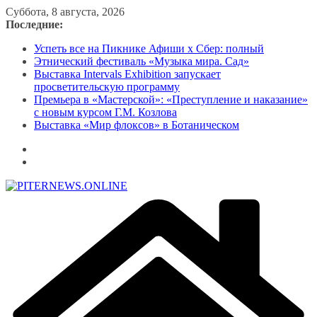
Перейти
Суббота, 8 августа, 2026
к
Последние:
содержимому
Успеть все на Пикнике Афиши x Сбер: полный
Этнический фестиваль «Музыка мира. Сад»
Выставка Intervals Exhibition запускает
просветительскую программу
Премьера в «Мастерской»: «Преступление и наказание»
с новым курсом Г.М. Козлова
Выставка «Мир флоксов» в Ботаническом