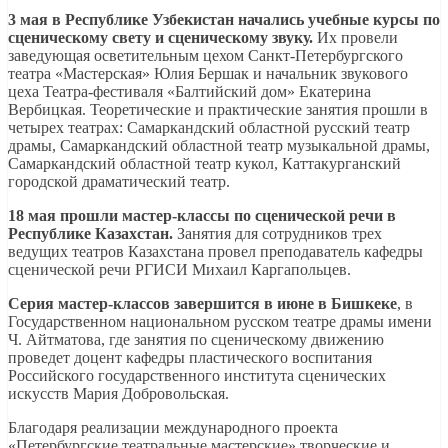
3 мая в Республике Узбекистан начались учебные курсы по
сценическому свету и сценическому звуку.
Их провели
заведующая осветительным цехом Санкт-Петербургского
театра «Мастерская» Юлия Бершак и начальник звукового
цеха Театра-фестиваля «Балтийский дом» Екатерина
Вербицкая. Теоретические и практические занятия прошли в
четырех театрах: Самаркандский областной русский театр
драмы, Самаркандский областной театр музыкальной драмы,
Самаркандский областной театр кукол, Каттакурганский
городской драматический театр.
18 мая прошли мастер-классы по сценической речи в
Республике Казахстан.
Занятия для сотрудников трех
ведущих театров Казахстана провел преподаватель кафедры
сценической речи РГИСИ Михаил Каргапольцев.
Серия мастер-классов завершится в июне в Бишкеке
, в
Государственном национальном русском театре драмы имени
Ч. Айтматова, где занятия по сценическому движению
проведет доцент кафедры пластического воспитания
Российского государственного института сценических
искусств Мария Добровольская.
Благодаря реализации международного проекта
«Петербургские театральные мастерские» творческие и