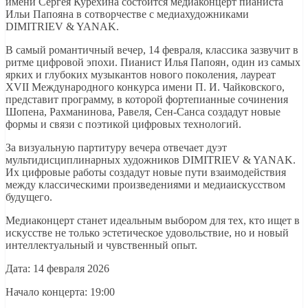
имени Сергея Курёхина состоится медиаконцерт пианиста
Ильи Папояна в сотворчестве с медиахудожниками
DIMITRIEV & YANAK.
В самый романтичный вечер, 14 февраля, классика зазвучит в
ритме цифровой эпохи. Пианист Илья Папоян, один из самых
ярких и глубоких музыкантов нового поколения, лауреат
XVII Международного конкурса имени П. И. Чайковского,
представит программу, в которой фортепианные сочинения
Шопена, Рахманинова, Равеля, Сен-Санса создадут новые
формы и связи с поэтикой цифровых технологий.
За визуальную партитуру вечера отвечает дуэт
мультидисциплинарных художников DIMITRIEV & YANAK.
Их цифровые работы создадут новые пути взаимодействия
между классическими произведениями и медиаискусством
будущего.
Медиаконцерт станет идеальным выбором для тех, кто ищет в
искусстве не только эстетическое удовольствие, но и новый
интеллектуальный и чувственный опыт.
Дата: 14 февраля 2026
Начало концерта: 19:00