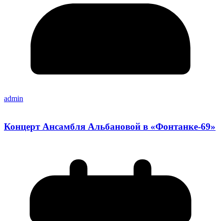
admin
Концерт Ансамбля Альбановой в «Фонтанке-69»