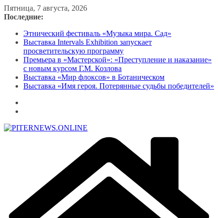
Перейти
Пятница, 7 августа, 2026
к
Последние:
содержимому
Этнический фестиваль «Музыка мира. Сад»
Выставка Intervals Exhibition запускает
просветительскую программу
Премьера в «Мастерской»: «Преступление и наказание»
с новым курсом Г.М. Козлова
Выставка «Мир флоксов» в Ботаническом
Выставка «Имя героя. Потерянные судьбы победителей»