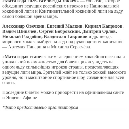
«Матч года 2026. Все звёзды хоккея»
— событие, которое
объединит ведущих российских игроков из Национальной
хоккейной лиги и Континентальной хоккейной лиги на льду
самой большой арены мира.
Александр Овечкин, Евгений Малкин, Кирилл Капризов,
Вадим Шипачев, Сергей Бобровский, Дмитрий Орлов,
Николай Голдобин, Владислав Гавриков
и др. звезды
мирового хоккея выйдут на лед под руководством капитанов
— Артемия Панарина и Михаила Сергачёва.
«Матч года» станет
ярким завершением хоккейного сезона и
уникальной возможностью для болельщиков увидеть на
одном льду сильнейших игроков страны, представляющих
ведущие лиги мира. Зрителей ждёт не только хоккей высокого
уровня, но и масштабное спортивное шоу, созданное для всей
семьи.
Последние билеты можно приобрести на официальном сайте
и Яндекс. Афише
*фото предоставлено организатором