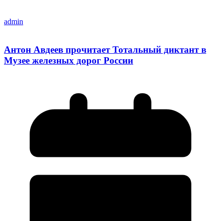
admin
Антон Авдеев прочитает Тотальный диктант в
Музее железных дорог России