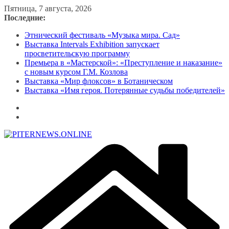
Перейти
Пятница, 7 августа, 2026
к
Последние:
содержимому
Этнический фестиваль «Музыка мира. Сад»
Выставка Intervals Exhibition запускает
просветительскую программу
Премьера в «Мастерской»: «Преступление и наказание»
с новым курсом Г.М. Козлова
Выставка «Мир флоксов» в Ботаническом
Выставка «Имя героя. Потерянные судьбы победителей»