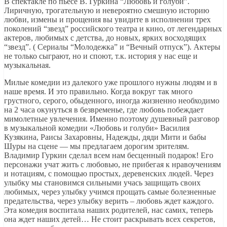
В спектакле по пьесе В. Гуркина “Любовь и голуби”.
Лиричную, трогательную и невероятно смешную историю
любви, измены и прощения вы увидите в исполнении трех
поколений “звезд” российского театра и кино, от легендарных
актеров, любимых с детства, до новых, ярких восходящих
“звезд”. ( Сериалы “Молодежка” и “Вечный отпуск”). Актеры
не только сыграют, но и споют, т.к. история у нас еще и
музыкальная.
Милые комедии из далекого уже прошлого нужны людям и в
наше время. И это правильно. Когда вокруг так много
грустного, серого, обыденного, иногда жизненно необходимо
на 2 часа окунуться в безвременье, где любовь побеждает
мимолетные увлечения. Именно поэтому душевный разговор
в музыкальной комедии «Любовь и голуби» Василия
Кузякина, Раисы Захаровны, Надежды, дяди Мити и бабы
Шуры на сцене — мы предлагаем дорогим зрителям.
Владимир Гуркин сделал всем нам бесценный подарок! Его
персонажи учат жить с любовью, не прибегая к нравоучениям
и нотациям, с помощью простых, деревенских людей. Через
улыбку мы становимся сильными учась защищать своих
любимых, через улыбку учимся прощать самые болезненные
предательства, через улыбку верить – любовь ждет каждого.
Эта комедия воспитала наших родителей, нас самих, теперь
она ждет наших детей… Не стоит раскрывать всех секретов,