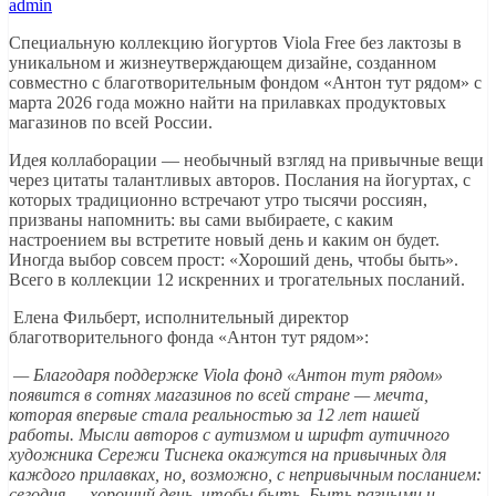
admin
Специальную коллекцию йогуртов Viola Free без лактозы в
уникальном и жизнеутверждающем дизайне, созданном
совместно с благотворительным фондом «Антон тут рядом» с
марта 2026 года можно найти на прилавках продуктовых
магазинов по всей России.
Идея коллаборации — необычный взгляд на привычные вещи
через цитаты талантливых авторов. Послания на йогуртах, с
которых традиционно встречают утро тысячи россиян,
призваны напомнить: вы сами выбираете, с каким
настроением вы встретите новый день и каким он будет.
Иногда выбор совсем прост: «Хороший день, чтобы быть».
Всего в коллекции 12 искренних и трогательных посланий.
Елена Фильберт, исполнительный директор
благотворительного фонда «Антон тут рядом»:
— Благодаря поддержке Viola фонд «Антон тут рядом»
появится в сотнях магазинов по всей стране — мечта,
которая впервые стала реальностью за 12 лет нашей
работы. Мысли авторов с аутизмом и шрифт аутичного
художника Сережи Тиснека окажутся на привычных для
каждого прилавках, но, возможно, с непривычным посланием:
сегодня — хороший день, чтобы быть. Быть разными и