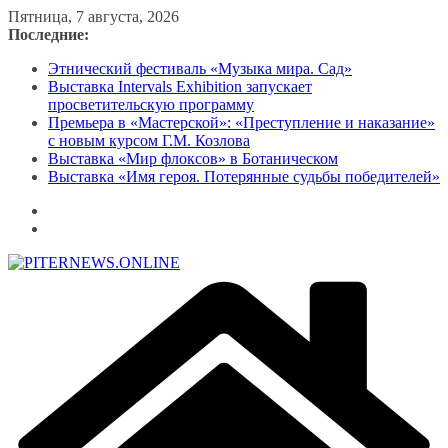
Перейти
Пятница, 7 августа, 2026
к
Последние:
содержимому
Этнический фестиваль «Музыка мира. Сад»
Выставка Intervals Exhibition запускает
просветительскую программу
Премьера в «Мастерской»: «Преступление и наказание»
с новым курсом Г.М. Козлова
Выставка «Мир флоксов» в Ботаническом
Выставка «Имя героя. Потерянные судьбы победителей»