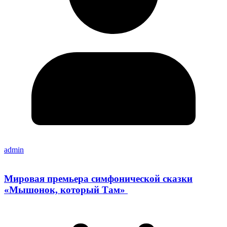
admin
Мировая премьера симфонической сказки
«Мышонок, который Там»