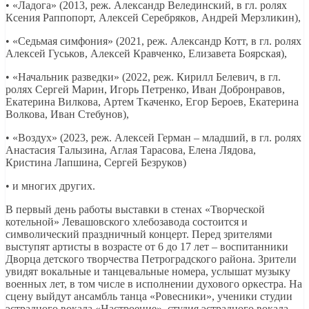
• «Ладога» (2013, реж. Александр Велединский, в гл. ролях
Ксения Раппопорт, Алексей Серебряков, Андрей Мерзликин),
• «Седьмая симфония» (2021, реж. Александр Котт, в гл. ролях
Алексей Гуськов, Алексей Кравченко, Елизавета Боярская),
• «Начальник разведки» (2022, реж. Кирилл Белевич, в гл.
ролях Сергей Марин, Игорь Петренко, Иван Добронравов,
Екатерина Вилкова, Артем Ткаченко, Егор Бероев, Екатерина
Волкова, Иван Стебунов),
• «Воздух» (2023, реж. Алексей Герман – младший, в гл. ролях
Анастасия Талызина, Аглая Тарасова, Елена Лядова,
Кристина Лапшина, Сергей Безруков)
• и многих других.
В первый день работы выставки в стенах «Творческой
котельной» Левашовского хлебозавода состоится и
символический праздничный концерт. Перед зрителями
выступят артисты в возрасте от 6 до 17 лет – воспитанники
Дворца детского творчества Петроградского района. Зрители
увидят вокальные и танцевальные номера, услышат музыку
военных лет, в том числе в исполнении духового оркестра. На
сцену выйдут ансамбль танца «Ровесники», ученики студии
эстрадного вокала «Настроение», студия эстрадного вокала-