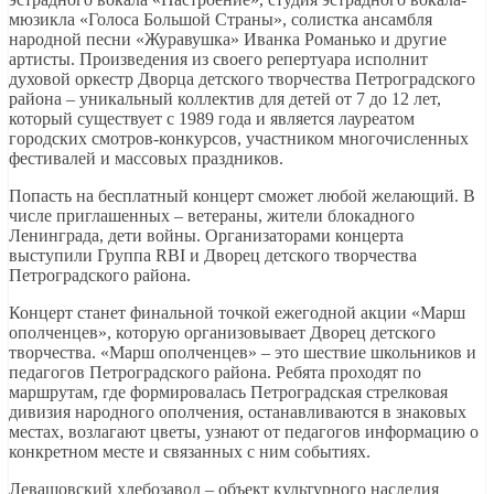
мюзикла «Голоса Большой Страны», солистка ансамбля
народной песни «Журавушка» Иванка Романько и другие
артисты. Произведения из своего репертуара исполнит
духовой оркестр Дворца детского творчества Петроградского
района – уникальный коллектив для детей от 7 до 12 лет,
который существует с 1989 года и является лауреатом
городских смотров-конкурсов, участником многочисленных
фестивалей и массовых праздников.
Попасть на бесплатный концерт сможет любой желающий. В
числе приглашенных – ветераны, жители блокадного
Ленинграда, дети войны. Организаторами концерта
выступили Группа RBI и Дворец детского творчества
Петроградского района.
Концерт станет финальной точкой ежегодной акции «Марш
ополченцев», которую организовывает Дворец детского
творчества. «Марш ополченцев» – это шествие школьников и
педагогов Петроградского района. Ребята проходят по
маршрутам, где формировалась Петроградская стрелковая
дивизия народного ополчения, останавливаются в знаковых
местах, возлагают цветы, узнают от педагогов информацию о
конкретном месте и связанных с ним событиях.
Левашовский хлебозавод – объект культурного наследия