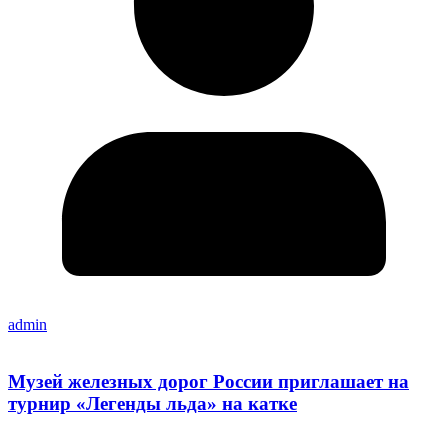
admin
Музей железных дорог России приглашает на
турнир «Легенды льда» на катке