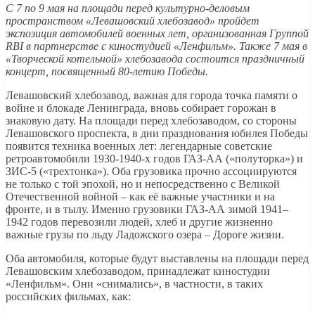
С 7 по 9 мая на площади перед культурно-деловым
пространством «Левашовский хлебозавод» пройдет
экспозиция автомобилей военных лет, организованная Группой
RBI в партнерстве с киностудией «Ленфильм». Также 7 мая в
«Творческой котельной» хлебозавода состоится праздничный
концерт, посвященный 80-летию Победы.
Левашовский хлебозавод, важная для города точка памяти о
войне и блокаде Ленинграда, вновь собирает горожан в
знаковую дату. На площади перед хлебозаводом, со стороны
Левашовского проспекта, в дни празднования юбилея Победы
появится техника военных лет: легендарные советские
ретроавтомобили 1930-1940-х годов ГАЗ-АА («полуторка») и
ЗИС-5 («трехтонка»). Оба грузовика прочно ассоциируются
не только с той эпохой, но и непосредственно с Великой
Отечественной войной – как её важные участники и на
фронте, и в тылу. Именно грузовики ГАЗ-АА зимой 1941–
1942 годов перевозили людей, хлеб и другие жизненно
важные грузы по льду Ладожского озера – Дороге жизни.
Оба автомобиля, которые будут выставлены на площади перед
Левашовским хлебозаводом, принадлежат киностудии
«Ленфильм». Они «снимались», в частности, в таких
российских фильмах, как: