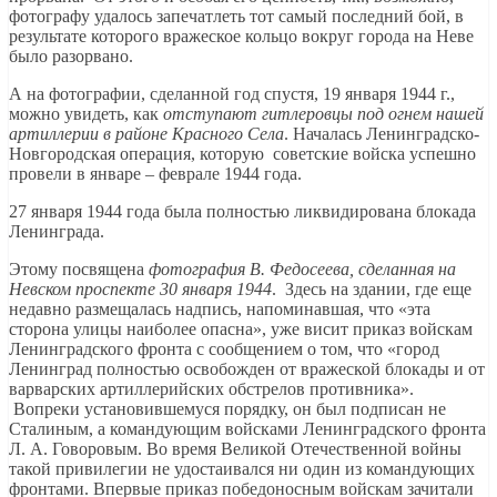
фотографу удалось запечатлеть тот самый последний бой, в
результате которого вражеское кольцо вокруг города на Неве
было разорвано.
А на фотографии, сделанной год спустя, 19 января 1944 г.,
можно увидеть, как
отступают гитлеровцы под огнем нашей
артиллерии в районе Красного Села
. Началась Ленинградско-
Новгородская операция, которую советские войска успешно
провели в январе – феврале 1944 года.
27 января 1944 года была полностью ликвидирована блокада
Ленинграда.
Этому посвящена
фотография В. Федосеева, сделанная на
Невском проспекте 30 января 1944
. Здесь на здании, где еще
недавно размещалась надпись, напоминавшая, что «эта
сторона улицы наиболее опасна», уже висит приказ войскам
Ленинградского фронта с сообщением о том, что «город
Ленинград полностью освобожден от вражеской блокады и от
варварских артиллерийских обстрелов противника».
Вопреки установившемуся порядку, он был подписан не
Сталиным, а командующим войсками Ленинградского фронта
Л. А. Говоровым. Во время Великой Отечественной войны
такой привилегии не удостаивался ни один из командующих
фронтами. Впервые приказ победоносным войскам зачитали