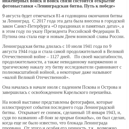
инженерных войск и войск связи состоится открытие
фотовыставки «Ленинградская битва. Путь к победе»
9 августа будет отмечаться 81-я годовщина окончания битвы
за Ленинград. С 2017 года эта дата была внесена в городской
закон Санкт‑Петербурга «О праздниках и памятных датах», а
в этом году по указу Президента Российской Федерации В.
Путина она стала еще и новым Днем воинской славы России.
Ленинградская битва длилась с 10 июля 1941 года по 9
августа 1944 года и стала самой продолжительной в Великой
Отечественной войне – 1127 дней. По своей масштабности,
продолжительности, а также невиданному напряжению и
трагическому накалу эту битву исследователи сравнивают с
полномасштабной войной, а некоторые даже называют
«малой Великой Отечественной».
Она началась в начале июля с падением Пскова и Острова и
завершилась с освобождением Карельского перешейка.
На новой выставке представлены фотографии, которые
иллюстрируют события последнего года Ленинградской
битвы. Открывает ее снимок, сделанный 18 января 1943, и,
судя по названию
«В боях за прорыв блокады»
, он был сделан,
когда еще не было известно, что блокада Ленинграда
прорвана. От этого и особая его ценность, т.к., возможно,