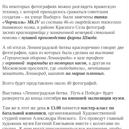
На некоторых фотографиях можно разглядеть вражескую
технику, с которой приходилось сражаться советским
солдатам – на улице Выборга были замечены
танки
«Черчилль» Mk.IV
из состава 46-го гвардейского тяжелого
танкового полка
, в районе Красного Села фотограф
заснял
красноармейца у захваченной
немецкой ствольной
повозки с
пушкой производства фирмы Шкода
.
А об итогах Ленинградской битвы красноречиво говорят две
фотографии, одна из которых была сделана
на выставке
«Героическая оборона Ленинграда»
в зале трофеев
у
огромной пирамиды из немецких касок
, а другая на
Московском проспекте, где
«победители», мечтавшие
захватить Ленинград, шагают
на марше пленных
.
Всего будет представлено около 40 фотографий.
Выставка «Ленинградская битва. Путь к Победе» будет
развернута до конца сентября
на внешней экспозиции музея
.
Там же в этот же день
в 13.00
начнется
мастер-класс по
батальной живописи
, организованный Художественной
студией имени Александра Невского. Его проведут главный
художник музея Евгений Емельянов вместе с коллегами по
студии. К ним могут присоединиться все желающие, чтобы