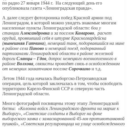
по радио 27 января 1944 г. На следующий день его
опубликовала газета «Ленинградская правда».
А далее следует фотохроника побед Красной армии под
Ленинградом, в которой можно увидеть знакомые многим
населенные пункты Ленинградской области:
бои у
станции
Александровка
и за поселок
Комарово
, расчет
орудий, проявивший себя в штурме Красногвардейска
(
нынешняя Гатчина
), немецкий танк, подорвавшийся на мине
в районе села
Паново
и немецкий поезд, подорванный
партизанами Ленинградской области в районе железной
дороги
Сланцы – Гдов
, допрос немецкого военнопленного в
районе
Волхова
, связисты проводят связь в освобожденном
от немецких захватчиков поселке
Сорочкино
и т.д.
Летом 1944 года началась Выборгско-Петрозаводская
операция, цель которой заключалась в том, чтобы освободить
территорию Карело-Финской ССР и северную часть
Ленинградской области.
Много фотографий посвящены этому этапу Ленинградской
битвы:
«Колонна войск Ленинградского фронта на марше к
Выборгу», «Советские солдаты в Выборге на фоне
выборгского замка с замаскированной 45-мм противотанковой
пушкой», «Советская регулировщица на улице освобожденного