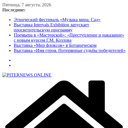
Перейти
Пятница, 7 августа, 2026
к
Последние:
содержимому
Этнический фестиваль «Музыка мира. Сад»
Выставка Intervals Exhibition запускает
просветительскую программу
Премьера в «Мастерской»: «Преступление и наказание»
с новым курсом Г.М. Козлова
Выставка «Мир флоксов» в Ботаническом
Выставка «Имя героя. Потерянные судьбы победителей»