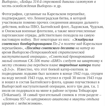
Выборга», «Бойцы 314-й стрелковой дивизии салютуют в
честь освобождения Выборга»
и др.
Фотографии, сделанные на Карельском перешейке,
подтверждают, что Ленинградская битва, в которой
участвовали помимо прочих соединения авиации дальнего
действия, войска ПВО, Балтийский флот, Ладожская, Чудская,
и Онежская военные флотилии, а также многочисленные
партизанские отряды, действительно походила на самую
настоящую войну. Вот некоторые из них
: «
Эскадрилья
советских бомбардировщиков
Пе-2 в полете над Карельским
перешейком», «
Посадка советского десанта
на катер во
время Выборгско-Петрозаводской стратегической
наступательной операции», «Советский бронированный
малый охотник СК-506 типа «БМО» следует на швартовку к
месту стоянки (на переднем плане
торпедные катера
типа
«Д-3»)»
. Известно, что этот боевой катер-охотник за
подводными лодками был заложен в конце 1942 года, спущен
на воду весной 1943 года, вступил в строй 30 июля 1943 года
и вошел в состав Балтийского флота, однако поучаствовал в
Выборгской наступательной операции, всего три дня, т.к. 1
июля он подорвался на мине в районе острова Тейкарсари
(Teikarsaari). И самый трогательный снимок в этом разделе –
«Летчики 957-го штурмового авиаполка в минуты отдыха
играют с медвежонком»
.