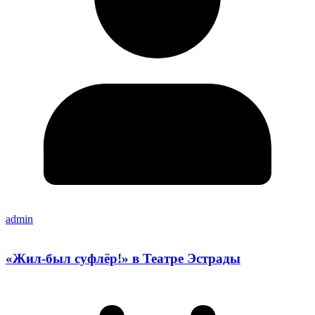
admin
«Жил-был суфлёр!» в Театре Эстрады