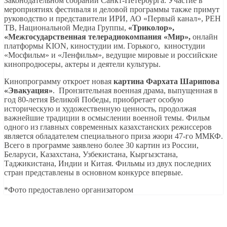
Законодательном собрании Санкт-Петербурга. Участие в
мероприятиях фестиваля и деловой программы также примут
руководство и представители ИРИ, АО «Первый канал», РЕН
ТВ, Национальной Медиа Группы,
«Триколор»,
«Межгосударственная телерадиокомпания «Мир»,
онлайн
платформы KION, киностудии им. Горького, киностудии
«Мосфильм» и «Ленфильм», ведущие мировые и российские
кинопродюсеры, актеры и деятели культуры.
Кинопрограмму откроет новая
картина
Фархата
Шарипова
«Эвакуация»
. Пронзительная военная драма, выпущенная в
год 80-летия Великой Победы, приобретает особую
историческую и художественную ценность, продолжая
важнейшие традиции в осмыслении военной темы. Фильм
одного из главных современных казахстанских режиссеров
является обладателем специального приза жюри 47-го ММКФ.
Всего в программе заявлено более 30 картин из России,
Беларуси, Казахстана, Узбекистана, Кыргызстана,
Таджикистана, Индии и Китая. Фильмы из двух последних
стран представлены в основном конкурсе впервые.
*Фото предоставлено организатором