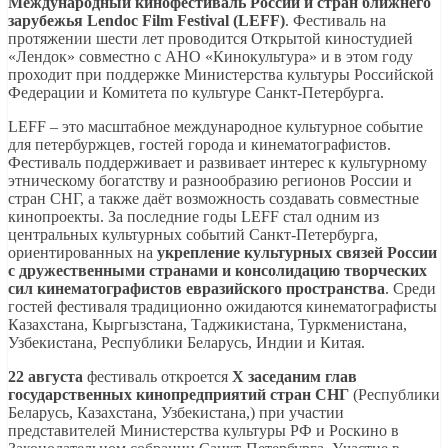
Международный кинофестиваль России и стран ближнего
зарубежья
Lendoc
Film Festival (LEFF)
. Фестиваль на
протяжении шести лет проводится Открытой киностудией
«Лендок» совместно с АНО «Кинокультура» и в этом году
проходит при поддержке Министерства культуры Российской
Федерации и Комитета по культуре Санкт-Петербурга.
LEFF – это масштабное международное культурное событие
для петербуржцев, гостей города и кинематографистов.
Фестиваль поддерживает и развивает интерес к культурному
этническому богатству и разнообразию регионов России и
стран СНГ, а также даёт возможность создавать совместные
кинопроекты. За последние годы LEFF стал одним из
центральных культурных событий Санкт-Петербурга,
ориентированных на
укрепление культурных связей России
с дружественными странами и консолидацию творческих
сил кинематографистов евразийского пространства
. Среди
гостей фестиваля традиционно ожидаются кинематографисты
Казахстана, Кыргызстана, Таджикистана, Туркменистана,
Узбекистана, Республики Беларусь, Индии и Китая.
22 августа
фестиваль откроется
X
заседаним
глав
государственных кинопредприятий стран СНГ
(Республики
Беларусь, Казахстана, Узбекистана,) при участии
представителей Министерства культуры РФ и Роскино в