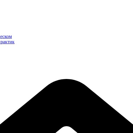
ческом
практик