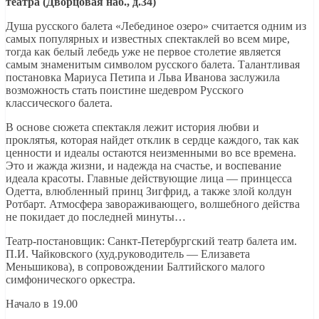
театра (Дворцовая наб., д.34)
Душа русского балета «Лебединое озеро» считается одним из
самых популярных и известных спектаклей во всем мире,
тогда как белый лебедь уже не первое столетие является
самым знаменитым символом русского балета. Талантливая
постановка Мариуса Петипа и Льва Иванова заслужила
возможность стать поистине шедевром Русского
классического балета.
В основе сюжета спектакля лежит история любви и
проклятья, которая найдет отклик в сердце каждого, так как
ценности и идеалы остаются неизменными во все времена.
Это и жажда жизни, и надежда на счастье, и воспевание
идеала красоты. Главные действующие лица — принцесса
Одетта, влюбленный принц Зигфрид, а также злой колдун
Ротбарт. Атмосфера завораживающего, волшебного действа
не покидает до последней минуты…
Театр-постановщик: Санкт-Петербургский театр балета им.
П.И. Чайковского (худ.руководитель — Елизавета
Меньшикова), в сопровождении Балтийского малого
симфонического оркестра.
Начало в 19.00