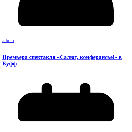
admin
Премьера спектакля «Салют, конферансье!» в
Буфф