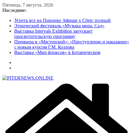
Перейти
Пятница, 7 августа, 2026
к
Последние:
содержимому
Успеть все на Пикнике Афиши x Сбер: полный
Этнический фестиваль «Музыка мира. Сад»
Выставка Intervals Exhibition запускает
просветительскую программу
Премьера в «Мастерской»: «Преступление и наказание»
с новым курсом Г.М. Козлова
Выставка «Мир флоксов» в Ботаническом