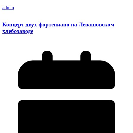
admin
Концерт двух фортепиано на Левашовском
хлебозаводе