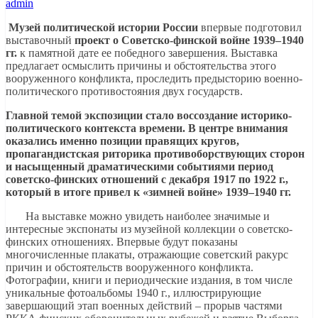
admin
Музей политической истории России
впервые подготовил
выставочный
проект о Советско-финской войне 1939–1940
гг.
к памятной дате ее победного завершения. Выставка
предлагает осмыслить причины и обстоятельства этого
вооруженного конфликта, проследить предысторию военно-
политического противостояния двух государств.
Главной темой экспозиции стало воссоздание историко-
политического контекста времени.
В центре внимания
оказались именно позиции правящих кругов,
пропагандистская риторика противоборствующих сторон
и насыщенный драматическими событиями период
советско-финских отношений с декабря 1917 по 1922 г.,
который в итоге привел к «зимней войне» 1939–1940 гг.
На выставке можно увидеть наиболее значимые и
интересные экспонаты из музейной коллекции о советско-
финских отношениях. Впервые будут показаны
многочисленные плакаты, отражающие советский ракурс
причин и обстоятельств вооруженного конфликта.
Фотографии, книги и периодические издания, в том числе
уникальные фотоальбомы 1940 г., иллюстрирующие
завершающий этап военных действий – прорыв частями