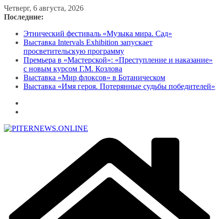
Перейти
Четверг, 6 августа, 2026
к
Последние:
содержимому
Этнический фестиваль «Музыка мира. Сад»
Выставка Intervals Exhibition запускает
просветительскую программу
Премьера в «Мастерской»: «Преступление и наказание»
с новым курсом Г.М. Козлова
Выставка «Мир флоксов» в Ботаническом
Выставка «Имя героя. Потерянные судьбы победителей»