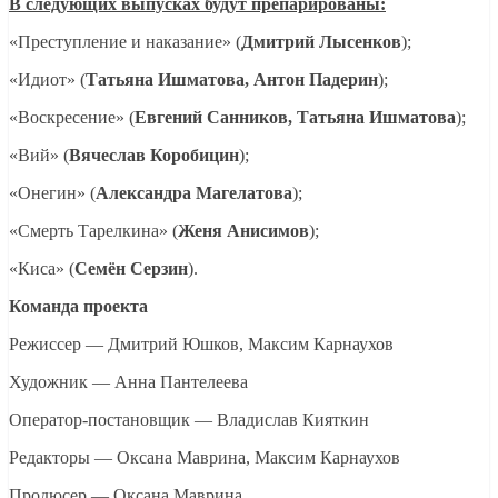
В следующих выпусках будут препарированы:
«Преступление и наказание» (
Дмитрий Лысенков
);
«Идиот» (
Татьяна Ишматова, Антон Падерин
);
«Воскресение» (
Евгений Санников, Татьяна Ишматова
);
«Вий» (
Вячеслав Коробицин
);
«Онегин» (
Александра Магелатова
);
«Смерть Тарелкина» (
Женя Анисимов
);
«Киса» (
Семён Серзин
).
Команда проекта
Режиссер — Дмитрий Юшков, Максим Карнаухов
Художник — Анна Пантелеева
Оператор-постановщик — Владислав Кияткин
Редакторы — Оксана Маврина, Максим Карнаухов
Продюсер — Оксана Маврина