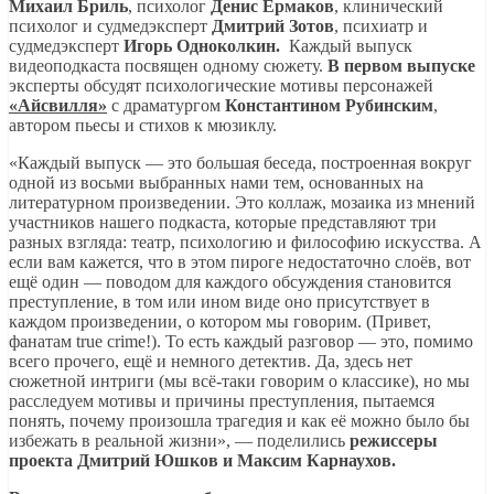
Михаил Бриль
, психолог
Денис Ермаков
, клинический
психолог и судмедэксперт
Дмитрий Зотов
, психиатр и
судмедэксперт
Игорь Одноколкин.
Каждый выпуск
видеоподкаста посвящен одному сюжету.
В первом выпуске
эксперты обсудят психологические мотивы персонажей
«Айсвилля»
с драматургом
Константином Рубинским
,
автором пьесы и стихов к мюзиклу.
«Каждый выпуск — это большая беседа, построенная вокруг
одной из восьми выбранных нами тем, основанных на
литературном произведении. Это коллаж, мозаика из мнений
участников нашего подкаста, которые представляют три
разных взгляда: театр, психологию и философию искусства. А
если вам кажется, что в этом пироге недостаточно слоёв, вот
ещё один — поводом для каждого обсуждения становится
преступление, в том или ином виде оно присутствует в
каждом произведении, о котором мы говорим. (Привет,
фанатам true crime!). То есть каждый разговор — это, помимо
всего прочего, ещё и немного детектив. Да, здесь нет
сюжетной интриги (мы всё-таки говорим о классике), но мы
расследуем мотивы и причины преступления, пытаемся
понять, почему произошла трагедия и как её можно было бы
избежать в реальной жизни», — поделились
режиссеры
проекта Дмитрий Юшков и Максим Карнаухов.