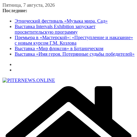
Перейти
Пятница, 7 августа, 2026
к
Последние:
содержимому
Этнический фестиваль «Музыка мира. Сад»
Выставка Intervals Exhibition запускает
просветительскую программу
Премьера в «Мастерской»: «Преступление и наказание»
с новым курсом Г.М. Козлова
Выставка «Мир флоксов» в Ботаническом
Выставка «Имя героя. Потерянные судьбы победителей»