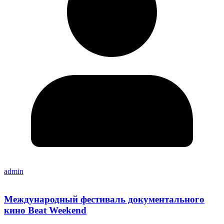
admin
Международный фестиваль документального
кино Beat Weekend