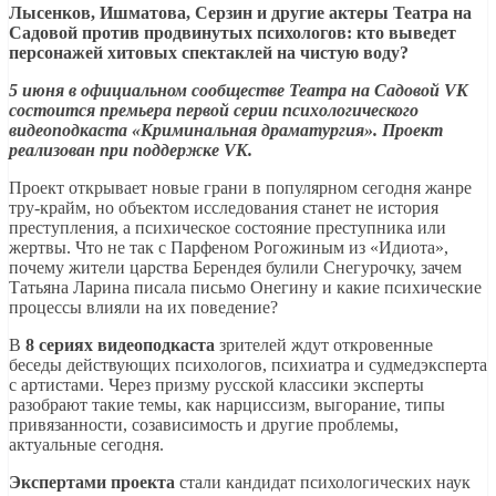
Лысенков, Ишматова, Серзин и другие актеры Театра на
Садовой против продвинутых психологов: кто выведет
персонажей хитовых спектаклей на чистую воду?
5 июня в официальном сообществе Театра на Садовой VK
состоится премьера первой серии психологического
видеоподкаста «Криминальная драматургия». Проект
реализован при поддержке VK.
Проект открывает новые грани в популярном сегодня жанре
тру-крайм, но объектом исследования станет не история
преступления, а психическое состояние преступника или
жертвы. Что не так с Парфеном Рогожиным из «Идиота»,
почему жители царства Берендея булили Снегурочку, зачем
Татьяна Ларина писала письмо Онегину и какие психические
процессы влияли на их поведение?
В
8 сериях видеоподкаста
зрителей ждут откровенные
беседы действующих психологов, психиатра и судмедэксперта
с артистами. Через призму русской классики эксперты
разобрают такие темы, как нарциссизм, выгорание, типы
привязанности, созависимость и другие проблемы,
актуальные сегодня.
Экспертами проекта
стали кандидат психологических наук