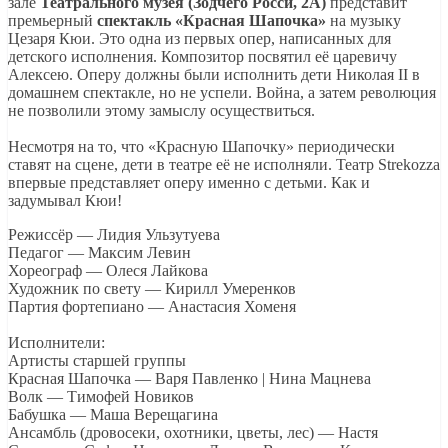
зале
Театрального музея (Зодчего Росси, 2А)
представит
премьерный
спектакль «Красная Шапочка»
на музыку
Цезаря Кюи. Это одна из первых опер, написанных для
детского исполнения. Композитор посвятил её царевичу
Алексею. Оперу должны были исполнить дети Николая II в
домашнем спектакле, но не успели. Война, а затем революция
не позволили этому замыслу осуществиться.
Несмотря на то, что «Красную Шапочку» периодически
ставят на сцене, дети в театре её не исполняли. Театр Strekozza
впервые представляет оперу именно с детьми. Как и
задумывал Кюи!
Режиссёр — Лидия Ульзутуева
Педагог — Максим Левин
Хореограф — Олеся Лайкова
Художник по свету — Кирилл Умеренков
Партия фортепиано — Анастасия Хоменя
Исполнители:
Артисты старшей группы
Красная Шапочка — Варя Павленко | Нина Мацнева
Волк — Тимофей Новиков
Бабушка — Маша Верещагина
Ансамбль (дровосеки, охотники, цветы, лес) — Настя