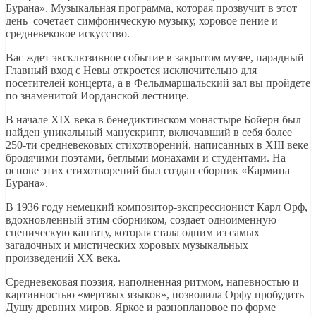
Бурана». Музыкальная программа, которая прозвучит в этот
день сочетает симфоническую музыку, хоровое пение и
средневековое искусство.
Вас ждет эксклюзивное событие в закрытом музее, парадный
Главный вход с Невы откроется исключительно для
посетителей концерта, а в Фельдмаршальский зал вы пройдете
по знаменитой Иорданской лестнице.
В начале XIX века в бенедиктинском монастыре Бойерн был
найден уникальный манускрипт, включавший в себя более
250-ти средневековых стихотворений, написанных в XIII веке
бродячими поэтами, беглыми монахами и студентами. На
основе этих стихотворений был создан сборник «Кармина
Бурана».
В 1936 году немецкий композитор-экспрессионист Карл Орф,
вдохновленный этим сборником, создает одноименную
сценическую кантату, которая стала одним из самых
загадочных и мистических хоровых музыкальных
произведений ХХ века.
Средневековая поэзия, наполненная ритмом, напевностью и
картинностью «мертвых языков», позволила Орфу пробудить
Душу древних миров. Яркое и разноплановое по форме