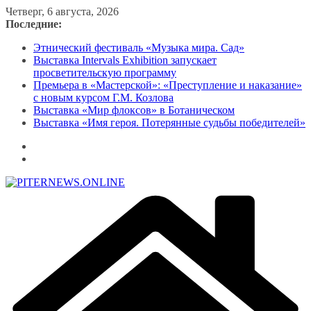
Перейти
Четверг, 6 августа, 2026
к
Последние:
содержимому
Этнический фестиваль «Музыка мира. Сад»
Выставка Intervals Exhibition запускает
просветительскую программу
Премьера в «Мастерской»: «Преступление и наказание»
с новым курсом Г.М. Козлова
Выставка «Мир флоксов» в Ботаническом
Выставка «Имя героя. Потерянные судьбы победителей»