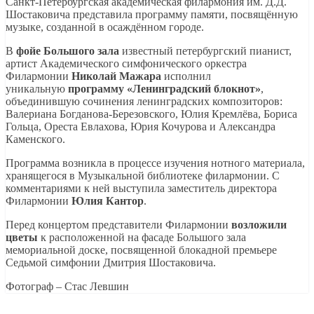
Санкт-Петербургская академическая филармония им. Д.Д.
Шостаковича представила программу памяти, посвящённую
музыке, созданной в осаждённом городе.
В
фойе Большого зала
известный петербургский пианист,
артист Академического симфонического оркестра
Филармонии
Николай Мажара
исполнил
уникальную
программу «Ленинградский блокнот»
,
объединившую сочинения ленинградских композиторов:
Валериана Богданова-Березовского, Юлия Кремлёва, Бориса
Гольца, Ореста Евлахова, Юрия Кочурова и Александра
Каменского.
Программа возникла в процессе изучения нотного материала,
хранящегося в Музыкальной библиотеке филармонии. С
комментариями к ней выступила заместитель директора
Филармонии
Юлия Кантор
.
Перед концертом представители Филармонии
возложили
цветы
к расположенной на фасаде Большого зала
мемориальной доске, посвященной блокадной премьере
Седьмой симфонии Дмитрия Шостаковича.
Фотограф – Стас Левшин