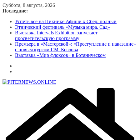
Перейти
Суббота, 8 августа, 2026
к
Последние:
содержимому
Успеть все на Пикнике Афиши x Сбер: полный
Этнический фестиваль «Музыка мира. Сад»
Выставка Intervals Exhibition запускает
просветительскую программу
Премьера в «Мастерской»: «Преступление и наказание»
с новым курсом Г.М. Козлова
Выставка «Мир флоксов» в Ботаническом